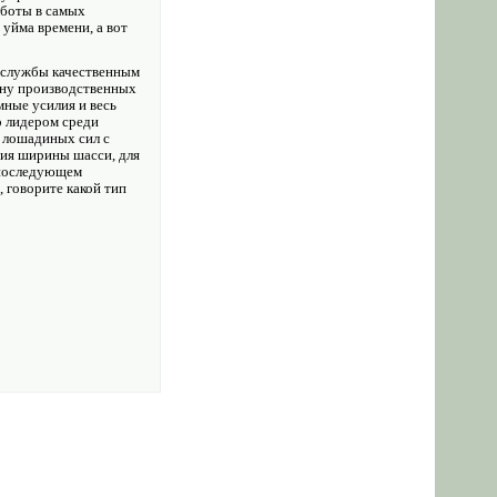
аботы в самых
 уйма времени, а вот
е службы качественным
шину производственных
мные усилия и весь
о лидером среди
 лошадиных сил с
ния ширины шасси, для
 последующем
 говорите какой тип