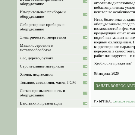
огромным диапазоном де
оборудование
неблагоприятных услови
некоторые особенности
Измерительные приборы и
оборудование
Итак, более века созда
оборудованием, предпри
Лабораторные приборы и
возможностей и флагман
оборудование
предыдущий опыт компан
Электричество, энергетика
подобных машин во все
водным охлаждением. П
Машиностроение и
корректировки парамет
металлообработка
переросла в самостояте
работ планируется – и 
Лес, дерево, бумага
Удобно, не правда ли?
Строительные материалы
03 августа, 2020
Химия, нефтехимия
Топливо, автохимия, масла, ГСМ
ЗАДАТЬ ВОПРОС АВ
Легкая промышленность и
оборудование
РУБРИКА:
Сельхоз техни
Выставки и презентации