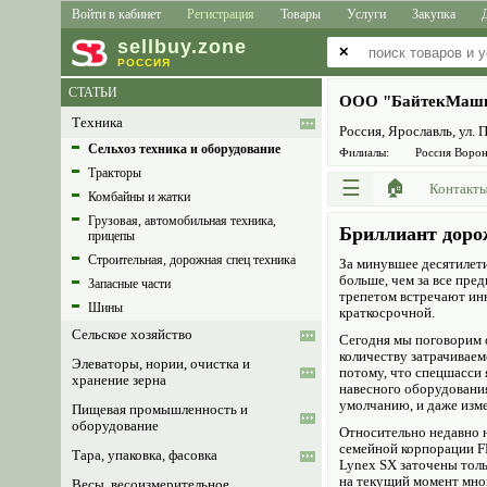
Войти в кабинет
Регистрация
Товары
Услуги
Закупка
sell
buy
.zone
✕
РОССИЯ
СТАТЬИ
ООО "БайтекМаш
Техника
Россия, Ярославль, ул. 
Сельхоз техника и оборудование
Филиалы:
Россия Воро
Тракторы
☰
🏠
Контакт
Комбайны и жатки
Грузовая, автомобильная техника,
Бриллиант доро
прицепы
Строительная, дорожная спец техника
За минувшее десятилет
больше, чем за все пре
Запасные части
трепетом встречают инн
Шины
краткосрочной.
Сельское хозяйство
Сегодня мы поговорим 
количеству затрачиваем
Элеваторы, нории, очистка и
потому, что спецшасси
хранение зерна
навесного оборудования
умолчанию, и даже изме
Пищевая промышленность и
оборудование
Относительно недавно н
семейной корпорации FE
Тара, упаковка, фасовка
Lynex SX заточены тол
на текущий момент мно
Весы, весоизмерительное