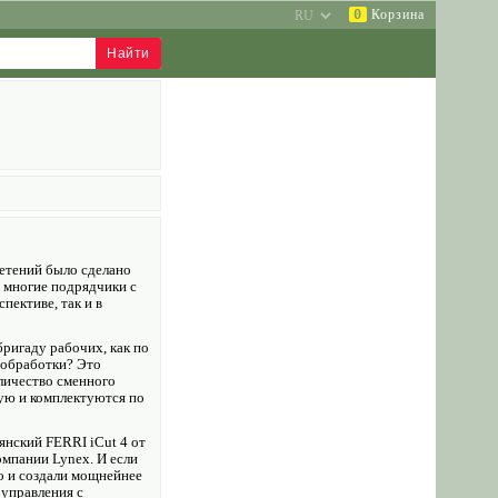
0
Корзина
етений было сделано
и многие подрядчики с
ективе, так и в
ригаду рабочих, как по
 обработки? Это
личество сменного
тую и комплектуются по
янский FERRI iCut 4 от
омпании Lynex. И если
о и создали мощнейнее
управления с