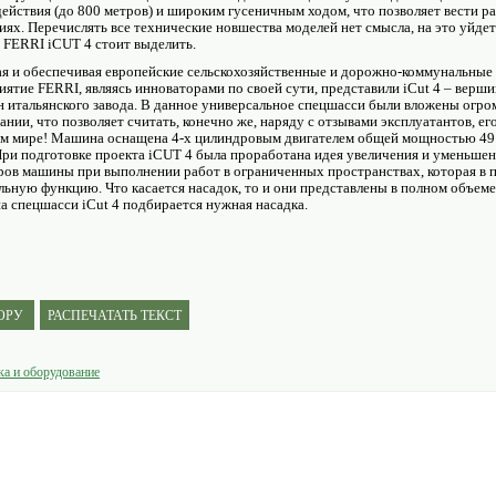
йствия (до 800 метров) и широким гусеничным ходом, что позволяет вести р
ях. Перечислять все технические новшества моделей нет смысла, на это уйдет
 FERRI iCUT 4 стоит выделить.
вая и обеспечивая европейские сельскохозяйственные и дорожно-коммунальны
ятие FERRI, являясь инноваторами по своей сути, представили iCut 4 – вер
 итальянского завода. В данное универсальное спецшасси были вложены огро
ии, что позволяет считать, конечно же, наряду с отзывами эксплуатантов, ег
м мире! Машина оснащена 4-х цилиндровым двигателем общей мощностью 49
ри подготовке проекта iCUT 4 была проработана идея увеличения и уменьше
ров машины при выполнении работ в ограниченных пространствах, которая в
льную функцию. Что касается насадок, то и они представлены в полном объеме,
на спецшасси iCut 4 подбирается нужная насадка.
ТОРУ
РАСПЕЧАТАТЬ ТЕКСТ
ка и оборудование