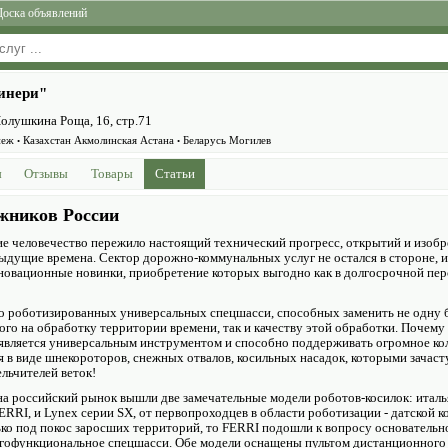
Доска объявлений
инери"
Полушкина Роща, 16, стр.71
неж
Казахстан Акмолинская Астана
Беларусь Могилев
•
•
ы
Отзывы
Товары
Статьи
жников России
ие человечество пережило настоящий технический прогресс, открытий и изобр
дыдущие времена. Сектор дорожно-коммунальных услуг не остался в стороне, 
овационные новинки, приобретение которых выгодно как в долгосрочной персп
о роботизированных универсальных спецшасси, способных заменить не одну б
ого на обработку территории времени, так и качеству этой обработки. Почему
 является универсальным инструментом и способно поддерживать огромное ко
 в виде шнекороторов, снежных отвалов, косильных насадок, которыми зачас
льчителей веток!
а российский рынок вышли две замечательные модели роботов-косилок: италь
RRI, и Lynex серии SX, от первопроходцев в области роботизации - датской к
ько под покос заросших территорий, то FERRI подошли к вопросу основательн
гофункциональное спецшасси. Обе модели оснащены пультом дистанционного 