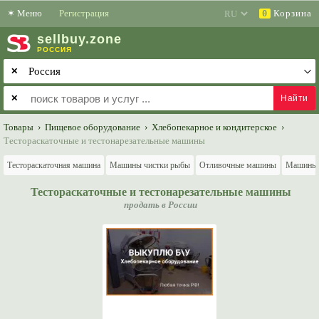
✶
Меню
Регистрация
Корзина
0
sell
buy
.zone
РОССИЯ
✕
✕
Товары
›
Пищевое оборудование
›
Хлебопекарное и кондитерское
›
Тестораскаточные и тестонарезательные машины
Тестораскаточная машина
Машины чистки рыбы
Отливочные машины
Машины к
Тестораскаточные и тестонарезательные машины
продать в России