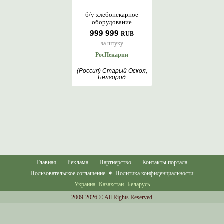
б/у хлебопекарное
оборудование
999 999
RUB
за штуку
РосПекарни
(Россия) Старый Оскол,
Белгород
Главная
—
Реклама
—
Партнерство
—
Контакты портала
Пользовательское соглашение
✶
Политика конфиденциальности
Украина
Казахстан
Беларусь
2009-2026 © All Rights Reserved