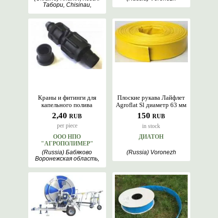
Табори, Chisinau,
Belgorod
Краны и фитинги для
Плоские рукава Лайфлет
капельного полива
Agroflat Sl диаметр 63 мм
2,40
150
RUB
RUB
per piece
in stock
ООО НПО
ДИАТОН
"АГРОПОЛИМЕР"
(Russia) Бабяково
(Russia) Voronezh
Воронежская область,
Voronezh