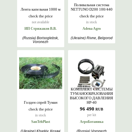
Поливальная система
Лента капельная 1000 м
NETTUNO D200 100/440
check the price
check the price
not available
in stock
ИП Стрижаков В.В.
Adena Agro
(Russia) Borisoglebsk,
(Ukraine) Rivne, Belgorod
Voronezh
КОМПЛЕКТ СИСТЕМЫ
ТУМАНООБРАЗОВАНИЯ
ВЫСОКОГО ДАВЛЕНИЯ
Голден спрей Туман
HP-40
96 490
check the price
RUB
per kit
in stock
SanTehPlast
АгроБотаника
(Ukraine) Kharkiv, Козачі
(Russia) Voronezh