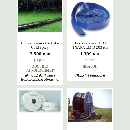
Полив Туман - Layflat и
Плоский шланг ПВХ
Gold Spray
TYANA LM D-203 мм
7 500
1 309
RUB
RUB
per piece
in stock
ООО НПО
ДИАТОН
"АГРОПОЛИМЕР"
(Russia) Бабяково
(Russia) Voronezh
Воронежская область,
Voronezh