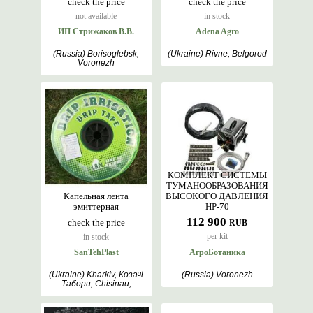
check the price
check the price
not available
in stock
ИП Стрижаков В.В.
Adena Agro
(Russia) Borisoglebsk,
(Ukraine) Rivne, Belgorod
Voronezh
КОМПЛЕКТ СИСТЕМЫ
ТУМАНООБРАЗОВАНИЯ
Капельная лента
ВЫСОКОГО ДАВЛЕНИЯ
эмиттерная
HP-70
112 900
check the price
RUB
per kit
in stock
SanTehPlast
АгроБотаника
(Ukraine) Kharkiv, Козачі
(Russia) Voronezh
Табори, Chisinau,
Belgorod