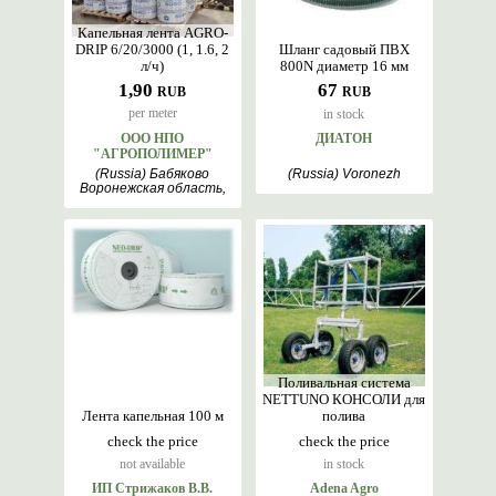
Капельная лента AGRO-
DRIP 6/20/3000 (1, 1.6, 2
Шланг садовый ПВХ
л/ч)
800N диаметр 16 мм
1,90
67
RUB
RUB
per meter
in stock
ООО НПО
ДИАТОН
"АГРОПОЛИМЕР"
(Russia) Бабяково
(Russia) Voronezh
Воронежская область,
Voronezh
Поливальная система
NETTUNO КОНСОЛИ для
Лента капельная 100 м
полива
check the price
check the price
not available
in stock
ИП Стрижаков В.В.
Adena Agro