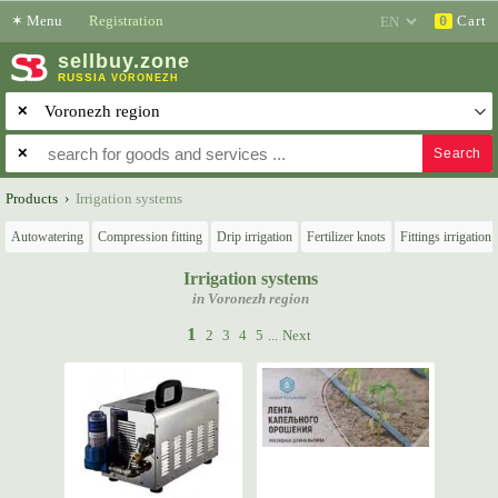
✶
Menu
Registration
Cart
0
sell
buy
.zone
RUSSIA
VORONEZH
✕
✕
Products
›
Irrigation systems
Autowatering
Compression fitting
Drip irrigation
Fertilizer knots
Fittings irrigation
Irrigation systems
in Voronezh region
1
2
3
4
5
...
Next