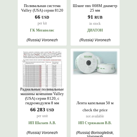
Поливальная система
Шланг пвх 008M диаметр
Valley (USA) серии 8120
25 мм
66
91
USD
RUB
per kit
in stock
ГК Мегаполис
ДИАТОН
(Russia) Voronezh
(Russia) Voronezh
Радиальные поливальные
машины компании Valley
(USA) серии 8120, с
гидромодулем 8 мм
Лента капельная 50 м
66 283
check the price
USD
per unit
not available
ИП Шалаев А.В.
ИП Стрижаков В.В.
(Russia) Voronezh
(Russia) Borisoglebsk,
Voronezh