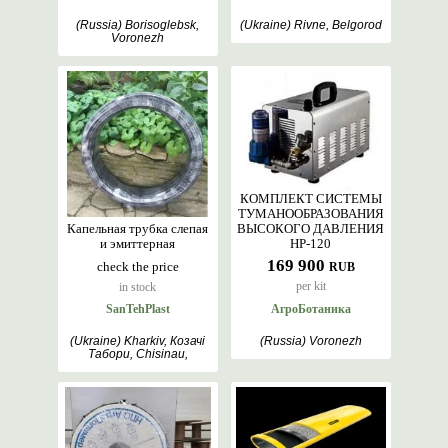
(Russia) Borisoglebsk,
(Ukraine) Rivne, Belgorod
Voronezh
КОМПЛЕКТ СИСТЕМЫ
ТУМАНООБРАЗОВАНИЯ
Капельная трубка слепая
ВЫСОКОГО ДАВЛЕНИЯ
и эмиттерная
HP-120
169 900
check the price
RUB
per kit
in stock
SanTehPlast
АгроБотаника
(Ukraine) Kharkiv, Козачі
(Russia) Voronezh
Табори, Chisinau,
Belgorod