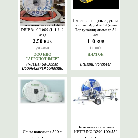
Плоские напорные рукава
Капельная лента AGRO-
Лайфлет Agroflat Sl (пр-во
DRIP 8/10/1000 (1, 1.6, 2
Португалия) диаметр 51
л/ч)
мм
2,50
110
RUB
RUB
per meter
in stock
ООО НПО
ДИАТОН
"АГРОПОЛИМЕР"
(Russia) Бабяково
(Russia) Voronezh
Воронежская область,
Voronezh
Поливальная система
Лента капельная 500 м
NETTUNO D200 100/550