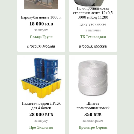
Полипропиленовая
стреппинг лента 12х0,5
Еврокубы новые 1000 л
3000 м Код 11280
18 000
цену уточняйте
RUB
за штуку
в наличии
Селада Групп
ТБ Технолоджи
(Россия) Москва
(Россия) Москва
Паллета-поддон ЛРТЖ
Шпагат
для 4 бочек
полипропиленовый
28 000
350
RUB
RUB
за штуку
за килограмм
Про-Экология
Промагро Сервис