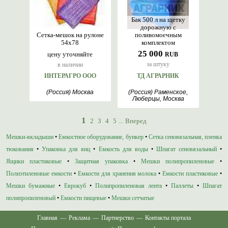
Бак 500 л на щетку
дорожную с
Сетка-мешок на рулоне
поливомоечным
54х78
комплектом
25 000
цену уточняйте
RUB
за штуку
в наличии
ИНТЕРАГРО ООО
ТД АГРАРНИК
(Россия) Москва
(Россия) Раменское,
Люберцы, Москва
1
2
3
4
5
...
Вперед
Мешки-вкладыши
•
Емкостное оборудование, бункер
•
Сетка сеновязальная, пленка
тюкования
•
Упаковка для яиц
•
Емкость для воды
•
Шпагат сеновязальный
•
Ящики пластиковые
•
Защитная упаковка
•
Мешки полипропиленовые
•
Полиэтиленовые емкости
•
Емкости для хранения молока
•
Емкости пластиковые
•
Мешки бумажные
•
Еврокуб
•
Полипропиленовая лента
•
Паллеты
•
Шпагат
полипропиленовый
•
Емкости пищевые
•
Мешки сетчатые
Главная
—
Реклама
—
Партнерство
—
Контакты портала