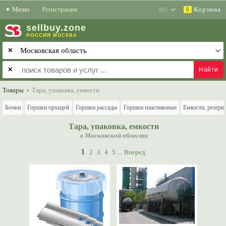
✶
Меню
Регистрация
Корзина
0
sell
buy
.zone
РОССИЯ
МОСКВА
✕
✕
Товары
›
Тара, упаковка, емкости
Бочки
Горшки орхидей
Горшки рассады
Горшки пластиковые
Емкости, резерв
Тара, упаковка, емкости
в Московской области
1
2
3
4
5
...
Вперед