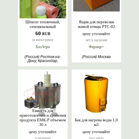
Шпагат тепличный,
Ящик для перевозки
сеновязальный
живой птицы PTC-02
60
цену уточняйте
RUB
за килограмм
нет в наличии
ХозАгро
Фермер+
(Россия) Ростов-на-
(Россия) Москва
Дону, Краснодар,
Шымкент, Горки,
Марьянская
Емкость для
приготовления и хранения
продукта ЕМК-Р объемом
Бак для нагрева воды 1,0
30 л
м3
цену уточняйте
цену уточняйте
в наличии
под заказ