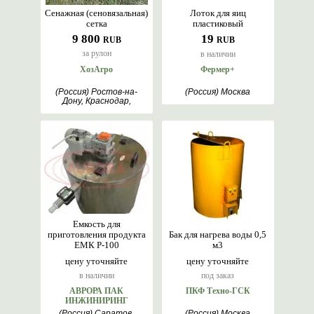
Сенажная (сеновязальная)
Лоток для яиц
сетка
пластиковый
9 800
19
RUB
RUB
за рулон
в наличии
ХозАгро
Фермер+
(Россия) Ростов-на-
(Россия) Москва
Дону, Краснодар,
Шымкент, Горки,
Марьянская
Емкость для
приготовления продукта
Бак для нагрева воды 0,5
ЕМК Р-100
м3
цену уточняйте
цену уточняйте
в наличии
под заказ
АВРОРА ПАК
ПКФ Техно-ГСК
ИНЖИНИРИНГ
(Россия) Саратов,
(Россия) Москва