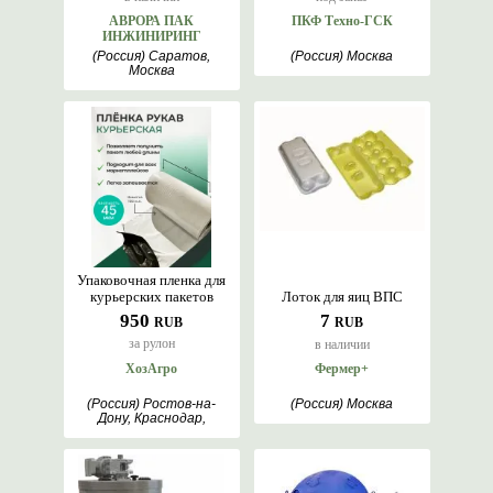
АВРОРА ПАК
ПКФ Техно-ГСК
ИНЖИНИРИНГ
(Россия) Саратов,
(Россия) Москва
Москва
Упаковочная пленка для
курьерских пакетов
Лоток для яиц ВПС
950
7
RUB
RUB
за рулон
в наличии
ХозАгро
Фермер+
(Россия) Ростов-на-
(Россия) Москва
Дону, Краснодар,
Шымкент, Горки,
Марьянская