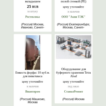
вкладышем
полой стенкой (PE)
25
цену уточняйте
RUB
за штуку
в наличии
Ростексика
ООО "Акви ТЭК"
(Россия) Москва,
(Россия) Екатеринбург,
Иваново, Санкт-
Москва, Санкт-
Петербург,
Петербург
Симферополь, Ростов-
на-Дону, Новосибирск,
Воронеж, Краснодар
Оборудование для
Емкость форфас 10 куб.м.
буферного хранения Tetra
для пива/кваса
Alsaf
цену уточняйте
цену уточняйте
в наличии
под заказ
Виантпром
СтанкоРемонт
(Россия) Машково,
(Россия) Москва
Москва