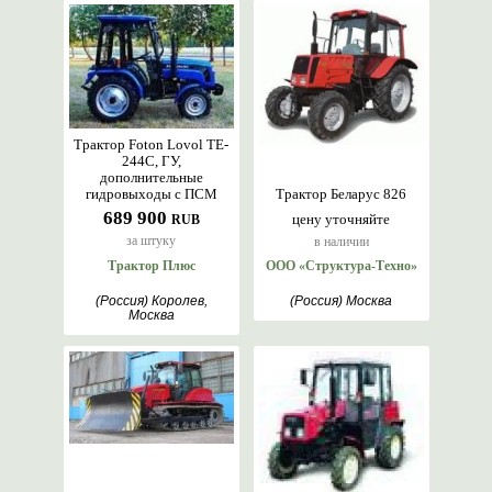
Трактор Foton Lovol TE-
244C, ГУ,
дополнительные
гидровыходы с ПСМ
Трактор Беларус 826
689 900
цену уточняйте
RUB
за штуку
в наличии
Трактор Плюс
ООО «Структура-Техно»
(Россия) Королев,
(Россия) Москва
Москва