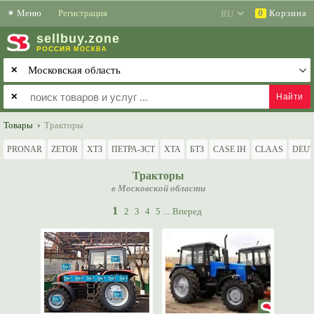
✶
Меню
Регистрация
Корзина
0
sell
buy
.zone
РОССИЯ
МОСКВА
✕
✕
Товары
›
Тракторы
PRONAR
ZETOR
ХТЗ
ПЕТРА-ЗСТ
ХТА
БТЗ
CASE IH
CLAAS
DEUT
Тракторы
в Московской области
1
2
3
4
5
...
Вперед