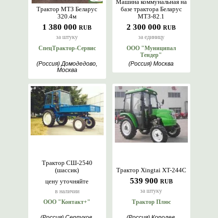
Машина коммунальная на
Трактор МТЗ Беларус
базе трактора Беларус
320.4м
МТЗ-82.1
1 380 000
2 300 000
RUB
RUB
за штуку
за единицу
СпецТрактор-Сервис
ООО "Муниципал
Тендер"
(Россия) Домодедово,
(Россия) Москва
Москва
Трактор СШ-2540
(шассик)
Трактор Xingtai XT-244С
539 900
цену уточняйте
RUB
за штуку
в наличии
ООО "Контакт+"
Трактор Плюс
(Россия) Серпухов,
(Россия) Королев,