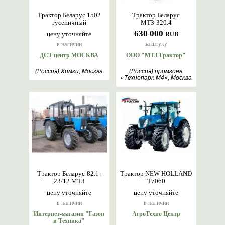
Трактор Беларус 1502
Трактор Беларус
гусеничный
МТЗ-320.4
630 000
цену уточняйте
RUB
за штуку
в наличии
ДСТ центр МОСКВА
ООО "МТЗ Трактор"
(Россия) Химки, Москва
(Россия) промзона
«Технопарк М4», Москва
Трактор Беларус-82.1-
Трактор NEW HOLLAND
23/12 МТЗ
T7060
цену уточняйте
цену уточняйте
в наличии
в наличии
Интернет-магазин "Газон
АгроТехно Центр
и Техника"