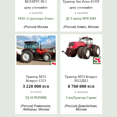
БЕЛАРУС 80.1
Трактор Ant-Zetor 4135F
цену уточняйте
цену уточняйте
в наличии
в наличии
ООО «Структура-Техно»
ДСТ центр МОСКВА
(Россия) Москва
(Россия) Химки, Москва
Трактор МТЗ
Трактор МТЗ Беларус
Беларус-1523
3022ДЦ.1
3 220 000
8 760 000
RUB
RUB
за штуку
в наличии
ТД АГРАРНИК
СпецТрактор-Сервис
(Россия) Раменское,
(Россия) Домодедово,
Люберцы, Москва
Москва