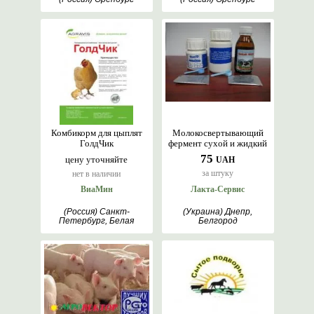
Комбикорм для цыплят
Молокосвертывающий
ГолдЧик
фермент сухой и жидкий
75
цену уточняйте
UAH
за штуку
нет в наличии
ВиаМин
Лакта-Сервис
(Россия) Санкт-
(Украина) Днепр,
Петербург, Белая
Белгород
Церковь, Кокшетау,
Москва, Оренбург,
Курган