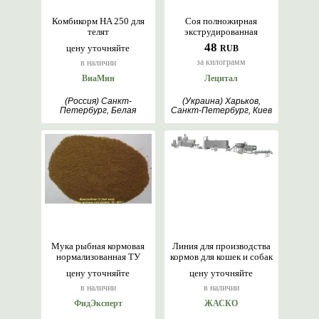
Комбикорм HA 250 для
Соя полножирная
телят
экструдированная
48
цену уточняйте
RUB
за килограмм
в наличии
ВиаМин
Лецитал
(Россия) Санкт-
(Украина) Харьков,
Петербург, Белая
Санкт-Петербург, Киев
Церковь, Кокшетау,
Москва, Оренбург,
Курган
Мука рыбная кормовая
Линия для производства
нормализованная ТУ
кормов для кошек и собак
цену уточняйте
цену уточняйте
в наличии
в наличии
ФидЭксперт
ЖАСКО