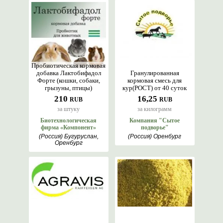
Пробиотическая кормовая
добавка Лактобифадол
Гранулированная
Форте (кошки, собаки,
кормовая смесь для
грызуны, птицы)
кур(РОСТ) от 40 суток
210
16,25
RUB
RUB
за штуку
за килограмм
Биотехнологическая
Компания "Сытое
фирма «Компонент»
подворье"
(Россия) Бугуруслан,
(Россия) Оренбург
Оренбург