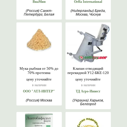
ВиаМин
Orffa International
(Россия) Санкт-
(Нидерланды) Бреда,
Петербург, Белая
Москва, Чоснув
Церковь, Кокшетау,
Москва, Оренбург,
Курган
Мука рыбная от 50% до
Клапан отводящий
70% протеина
перекидной У12-БКЕ-120
цену уточняйте
цену уточняйте
в наличии
в наличии
ООО "АТЛ-ИНТЕР"
ТД Агро-Инвест
(Россия) Москва
(Украина) Харьков,
Белгород