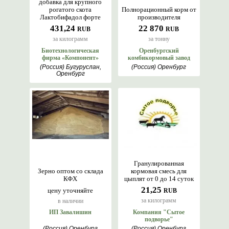
добавка для крупного
рогатого скота
Полнорационный корм от
Лактобифадол форте
производителя
431,24
22 870
RUB
RUB
за килограмм
за тонну
Биотехнологическая
Оренбургский
фирма «Компонент»
комбикормовый завод
(Россия) Бугуруслан,
(Россия) Оренбург
Оренбург
Гранулированная
Зерно оптом со склада
кормовая смесь для
КФХ
цыплят от 0 до 14 суток
21,25
цену уточняйте
RUB
за килограмм
в наличии
ИП Завалишин
Компания "Сытое
подворье"
(Россия) Оренбург
(Россия) Оренбург