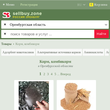
✶
Меню
Регистрация
Корзина
0
sell
buy
.zone
РОССИЯ
ОРЕНБУРГ
✕
✕
Товары
›
Корм, комбикорм
Адсорбент микотоксинов
Альтернативные источники кормов
Аминокислоты
Ан
Корм, комбикорм
в Оренбургской области
1
2
3
4
5
...
Вперед