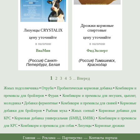
Дрожжи кормовые
Лизунцы CRYSTALIX
спиртовые
цену уточняйте
цену уточняйте
в наличии
в наличии
ВиаМин
ФидЭксперт
(Россия) Санкт-
(Россия) Тимашевск,
Петербург, Белая
Краснодар
Церковь, Кокшетау,
Москва, Оренбург,
Курган
1
2
3
4
5
...
Вперед
Жмых подсолнечника
•
Отруби
•
Пробиотическая кормовая добавка
•
Комбикорм и
премиксы для бройлеров
•
Фураж
•
Комбикорм и премиксы для несушек, цыплят,
молодняка
•
Добавки ферментные
•
Комбикорм и премиксы для свиней
•
Кормовые
добавки для бройлеров
•
Рыбная мука
•
Жмых соевый
•
Кормовые добавки для
КРС
•
Кормовая добавка универсальная (БМВД, БМВК)
•
Комбикорм и премиксы
для КРС
•
Комбикорм и премиксы для собак
•
Лизунцы
•
Кормовые дрожжи
Главная
—
Реклама
—
Партнерство
—
Контакты портала