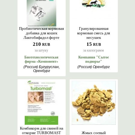
Пробиотическая кормовая
Гранулированная
добавка для кошек
кормовая смесь для
Лактобифадол форте
несушек
210
15
RUB
RUB
за штуку
за килограмм
Биотехнологическая
Компания "Сытое
фирма «Компонент»
подворье"
(Россия) Бугуруслан,
(Россия) Оренбург
Оренбург
Комбикорм для свиней на
откорме TURBOMAST
Жмых соевый