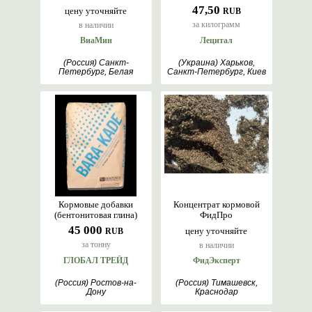
47,50
цену уточняйте
RUB
за килограмм
в наличии
ВиаМин
Лецитал
(Россия) Санкт-
(Украина) Харьков,
Петербург, Белая
Санкт-Петербург, Киев
Церковь, Кокшетау,
Москва, Оренбург,
Курган
Кормовые добавки
Концентрат кормовой
(бентонитовая глина)
ФидПро
45 000
цену уточняйте
RUB
за тонну
в наличии
ГЛОБАЛ ТРЕЙД
ФидЭксперт
(Россия) Ростов-на-
(Россия) Тимашевск,
Дону
Краснодар