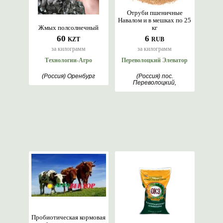
Отруби пшеничные
Навалом и в мешках по 25
Жмых полсолнечный
кг
60
6
KZT
RUB
за килограмм
за килограмм
Технологии-Агро
Переволоцкий Элеватор
(Россия) Оренбург
(Россия) пос.
Переволоцкий,
Оренбург
Пробиотическая кормовая