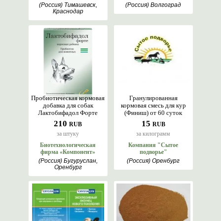
(Россия) Тимашевск,
(Россия) Волгоград
Краснодар
Пробиотическая кормовая
Гранулированная
добавка для собак
кормовая смесь для кур
Лактобифадол Форте
(Финиш) от 60 суток
210
15
RUB
RUB
за штуку
за килограмм
Биотехнологическая
Компания "Сытое
фирма «Компонент»
подворье"
(Россия) Бугуруслан,
(Россия) Оренбург
Оренбург