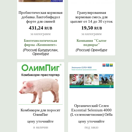
Пробиотическая кормовая
Гранулированная
добавка Лактобифадол
кормовая смесь для
форте для свиней
цыплят от 14 до 30 суток
431,24
19,50
RUB
RUB
за килограмм
за килограмм
Биотехнологическая
Компания "Сытое
фирма «Компонент»
подворье"
(Россия) Бугуруслан,
(Россия) Оренбург
Оренбург
Органический Селен
Комбикорм для поросят
Excential Selenium 4000
ОлимПиг
(L-селенометионин) Orffa
цену уточняйте
цену уточняйте
в наличии
под заказ