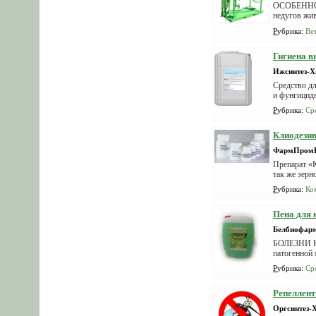
ОСОБЕННОС
недугов жив
значит...
Рубрика
:
Ве
Гигиена в
Ижсинтез-
Средство дл
и фунгицид
Рубрика
:
Ср
Клиодезив
ФармПром
Препарат «К
так же зерн
Рубрика
:
Ко
Пена для 
Белбиофар
БОЛЕЗНИ КО
патогенной 
Рубрика
:
Ср
Репеллент
Оргсинтез-