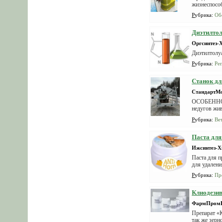
жизнеспособ
Рубрика
:
Об
Диэтилто
Оргсинтез-
Диэтилтолу
Рубрика
:
Ре
Станок дл
СтандартМ
ОСОБЕННОС
недугов жив
значит...
Рубрика
:
Ве
Паста для
Ижсинтез-
Паста для 
для удалени
Рубрика
:
Пр
Клиодезив
ФармПром
Препарат «К
так же зерн