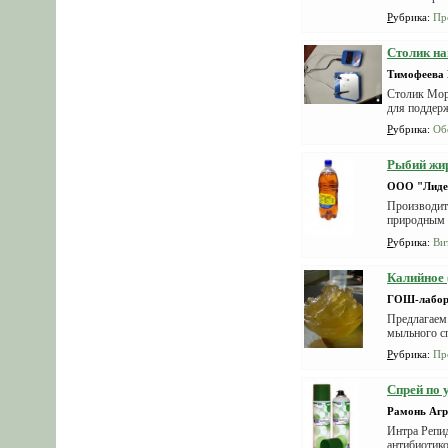
Рубрика
:
Пр
Столик на
Тимофеева 
Столик Моро
для поддерж
Рубрика
:
Об
Рыбий жи
ООО "Лиде
Производи
природным и
фосфора....
Рубрика
:
Ви
Калийное 
ГОШ-лабор
Предлагаем 
мыльного сп
Рубрика
:
Пр
Спрей по 
Рамонь Агр
Интра Репид
антибиотико