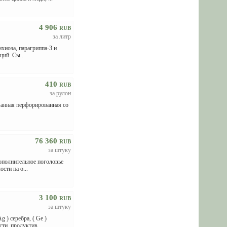
4 906
RUB
за литр
ихиоза, парагриппа-3 и
ций. Сы...
410
RUB
за рулон
нная перфорированная cо
76 360
RUB
за штуку
ополнительное поголовье
сти на о...
3 100
RUB
за штуку
) серебра, ( Ge )
ти, продуктив...