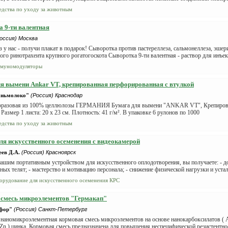
едства по уходу за животным
 9-ти валентная
оссия) Москва
з у нас - получи плакат в подарок! Сыворотка против пастереллеза, сальмонеллеза, эшер
го ринотрахеита крупного рогатогоскота Сыворотка 9-ти валентная - раствор для инъек
муномодуляторы
я вымени Ankar VT, крепированная перфорированная c втулкой
ньмолоко"
(Россия) Краснодар
оразовая из 100% целлюлозы ГЕРМАНИЯ Бумага для вымени "ANKAR VT", Крепирова
змер 1 листа: 20 х 23 см. Плотность: 41 г/м². В упаковке 6 рулонов по 1000
едства по уходу за животным
ля искусственного осеменения с видеокамерой
ев Д.А.
(Россия) Красноярск
ашим портативным устройством для искусственного оплодотворения, вы получаете: - д
ых телят; - мастерство и мотивацию персонала; - снижение физической нагрузки и устало
орудование для искусственного осеменения КРС
смесь микроэлементов "Гермакап"
фор"
(Россия) Санкт-Петербург
наномикроэлементная кормовая смесь микроэлементов на основе нанокарбоксилатов ( Ag 
 Zn ) цинка. Кормовая смесь предназначена для повышения неспецифической резистентнос