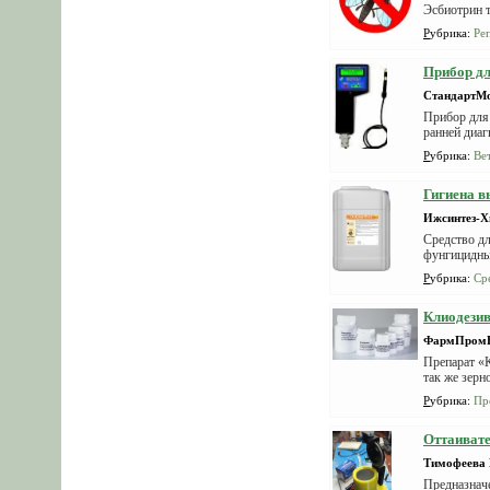
Эсбиотрин 
Рубрика
:
Ре
Прибор дл
СтандартМ
Прибор для 
ранней диаг
Рубрика
:
Ве
Гигиена в
Ижсинтез-
Средство дл
фунгицидны
Рубрика
:
Ср
Клиодезив
ФармПром
Препарат «К
так же зерн
Рубрика
:
Пр
Оттаивате
Тимофеева 
Предназнач