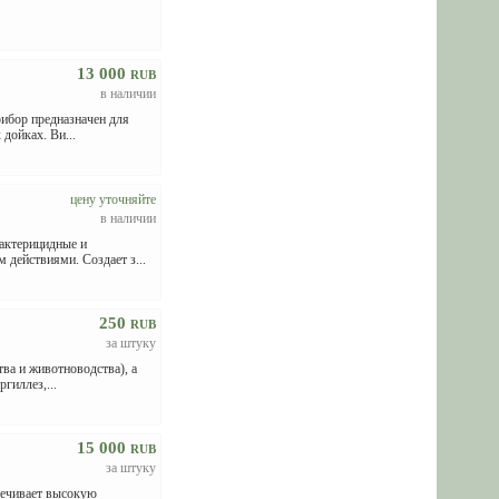
13 000
RUB
в наличии
ибор предназначен для
дойках. Ви...
цену уточняйте
в наличии
бактерицидные и
действиями. Создает з...
250
RUB
за штуку
ва и животноводства), а
гиллез,...
15 000
RUB
за штуку
печивает высокую