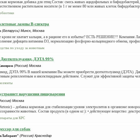
ская кормовая добавка для птиц Состав: смесь живых ацидофильных и бифидобактери
естественном растительном носителе (в 1 г не менее 80 млн живых клеток бифидобактери
обиотики
олетовые лампы В-спектра
м
(Беларусь) Минск, Москва
е крови не хватает кальция, а в рационе его в избытке? ЕСТЬ РЕШЕНИЕ!!! Компания Л
олнение дефицита витамина D3, нормализацию фосфорно-кольцевидного обмена, профила
едства по уходу за животным
т Диэтилтолуамид, ДЭТА 99%
Химпром
(Россия) Москва
амид, ДЭТА 99% В нашей компании Вы можете приобрести диэтилтолуамид (ДЭТА). Дан
енным репеллентным и инсектицидным действием. Служит для эффективной защиты челов
пелленты
устраняет нарушения пищеварения
Россия) Москва
ietonic) – добавка кормовая для стабилизации уровня электролитов в организме новор
охранности животных. Состав продукта (в одном кг.): • действующее вещество: декстрозу
епараты для КРС
ессор для собак
оЛаборант"
(Россия) Краснодар