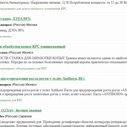
ность биоматериала. Напряжение питания: 12 В Потребляемая мощность: от 15 до 30 Вт (
орудование для искусственного осеменения КРС
луамид, ДЭТА 99%
Химпром
(Россия) Москва
амид, ДЭТА 99%
пелленты
я обработки копыт КРС оцинкованный
олоко
(Россия) Ижевск
ТИ СТАНКА ДЛЯ ОБРАБОТКИ КОПЫТ Травмы копыт являются одним из наиболее 
отных. Нередко из-за сильных болезненных ощущений коровы практически отказываютс
теринарное оборудование для КРС
 предупреждения роста рогов у телят Antihorn, 80 г
Химпром
(Россия) Ижевск
предупреждения роста рогов у телят Antihorn Паста для предупреждения роста рогов 
я и прекращения роста зачаточных рогов у телят, ягнят и козлят. Паста «ANTIHORN» пр
епараты для КРС
 (125гр) - йодные шашки
Вет
(Россия) Саратов
лиодезив» предназна­чен для: Проведения дезинфекции объектов ветнадзора (птицеводст
о­хранилищ Лечения легочных заболеваний (ларинготрахеит, инфекционный бронхит, аспер