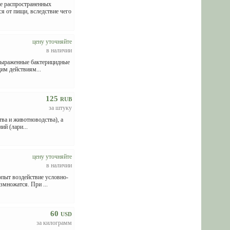
распространенных
я от пищи, вследствие чего
цену уточняйте
в наличии
 выраженные бактерицидные
им действиям...
125
RUB
за штуку
ва и животноводства), а
ий (лари...
цену уточняйте
в наличии
пыт воздействие условно-
множатся. При ...
60
USD
за килограмм