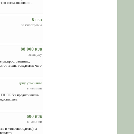
по согласованию с ...
8
USD
за килограмм
88 000
RUB
за штуку
распространенных
я от пищи, вследствие чего
цену уточняйте
в наличии
«ANTIHORN» предназначена
едставляет...
600
RUB
в наличии
ва и животноводства), а
гиллез,...