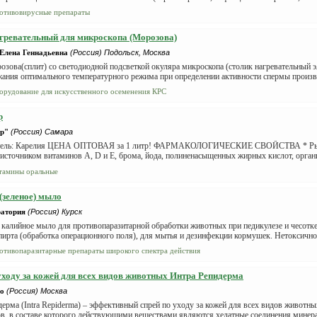
отивовирусные препараты
гревательный для микроскопа (Морозова)
Елена Геннадьевна
(Россия) Подольск, Москва
зова(сплит) со светодиодной подсветкой окуляра микроскопа (столик нагревательный э
ания оптимального температурного режима при определении активности спермы произво
орудование для искусственного осеменения КРС
р
р"
(Россия) Самара
тель: Карелия ЦЕНА ОПТОВАЯ за 1 литр! ФАРМАКОЛОГИЧЕСКИЕ СВОЙСТВА * Рыб
сточником витаминов A, D и E, брома, йода, полиненасыщенных жирных кислот, орган
тамины оральные
(зеленое) мыло
атория
(Россия) Курск
калийное мыло для противопаразитарной обработки животных при педикулезе и чесотке
ирта (обработка операционного поля), для мытья и дезинфекции кормушек. Нетоксично
отивопаразитарные препараты широкого спектра действия
уходу за кожей для всех видов животных Интра Репидерма
о
(Россия) Москва
ерма (Intra Repiderma) – эффективный спрей по уходу за кожей для всех видов животны
в, в составе которого действующими веществами являются хелатные соединения минерал