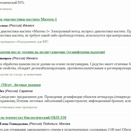
технический 93%
пелленты
я диагностики мастита Милтек-1
олоко
(Россия) Ижевск
диагностики мастита «Милтек-1» Электронный метод экспресс-диагностики мастита. Пр
ностики мастита, не требует какой-либо пробоподготовки, используется при контрольных 
теринарное оборудование для КРС
ымени после доения на полигуанидине (дезинфекция вымени)
Химпром
(Россия) Ижевск
я обработки вымени после доения на основе полигуанидина. Средство имеет отличные 
е свойства, обладает десенсибилизирующим, противовоспалительным и регенерирующим 
едства по уходу за животным
 (50гр) - йодные шашки
Вет
(Россия) Саратов
лиодезив» предназна­чен для: Проведения дезинфекции объектов ветнадзора (птицеводст
о­хранилищ Лечения легочных заболеваний (ларинготрахеит, инфекционный бронхит, аспер
отивовирусные препараты
ль-термостат биологический ОБП-350
Елена Геннадьевна
(Россия) Подольск, Москва
ен для оттаивания замороженного семени в полиэтиленовых соломинках (140 мм) Обес