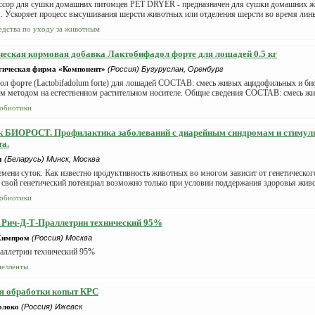
ссор для сушки домашних питомцев PET DRYER - предназначен для сушки домашних ж
. Ускоряет процесс высушивания шерсти животных или отделения шерсти во время линьк
едства по уходу за животным
еская кормовая добавка Лактобифадол форте для лошадей 0.5 кг
гическая фирма «Компонент»
(Россия) Бугуруслан, Оренбург
ол форте (Lactobifadolum forte) для лошадей СОСТАВ: смесь живых ацидофильных и б
м методом на естественном растительном носителе. Общие сведения СОСТАВ: смесь жи
обиотики
к БИОРОСТ. Профилактика заболеваний с диарейным синдромам и стимул
а.
м
(Беларусь) Минск, Москва
мени суток. Как известно продуктивность животных во многом зависит от генетическог
 свой генетический потенциал возможно только при условии поддержания здоровья живо
обиотики
 Рич-Д-Т-Праллетрин технический 95%
Химпром
(Россия) Москва
аллетрин технический 95%
пелленты
я обработки копыт КРС
олоко
(Россия) Ижевск