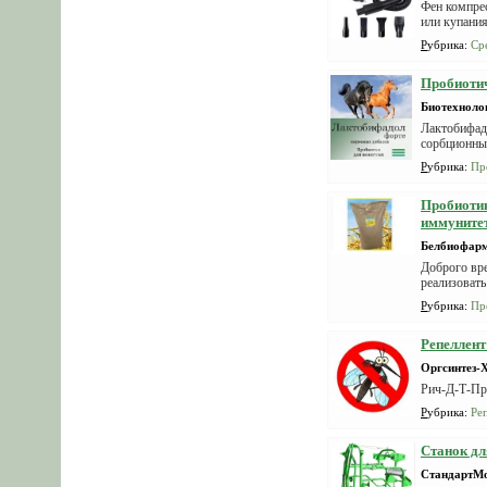
Фен компре
или купания
Рубрика
:
Ср
Пробиотич
Биотехноло
Лактобифад
сорбционны
Рубрика
:
Пр
Пробиоти
иммунитет
Белбиофар
Доброго вре
реализовать
Рубрика
:
Пр
Репеллент
Оргсинтез-
Рич-Д-Т-Пр
Рубрика
:
Ре
Станок дл
СтандартМ