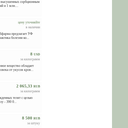
й, высушенных сорбционным
й и 1 млн....
цену уточняйте
в наличии
абфарма предлагает УФ
ктика болезни ко...
8
USD
за килограмм
ное вещество обладает
ека от укусов кров...
2 065,33
RUB
за килограмм
ожденных телят с целью
 - 390 0...
8 500
RUB
за штуку