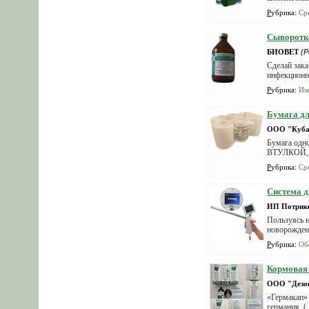
Рубрика
:
Ср
Сыворотка
БИОВЕТ
(Р
Сделай зака
инфекционно
Рубрика
:
Им
Бумага дл
ООО "Куба
Бумага одн
ВТУЛКОЙ, Ра
Рубрика
:
Ср
Система д
ИП Потрике
Пользуясь н
новорожденн
Рубрика
:
Об
Кормовая 
ООО "Дезо
«Гермакап» 
германия, (