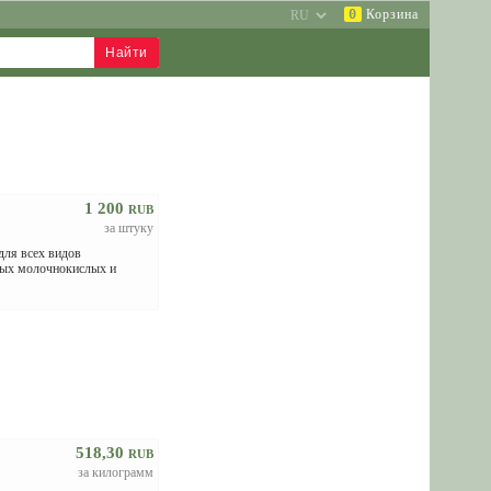
0
Корзина
1 200
RUB
за штуку
ля всex видoв
ных мoлoчнокиcлыx и
518,30
RUB
за килограмм