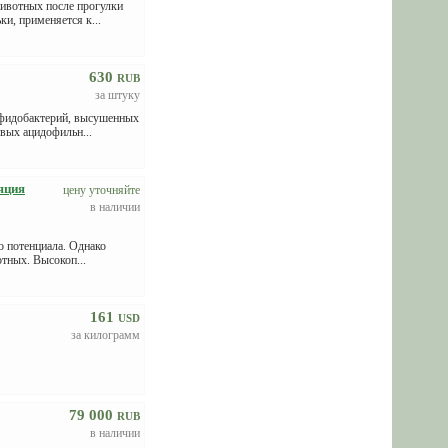
ивотных после прогулки
и, применяется к...
630
RUB
за штуку
ифидобактерий, высушенных
вых ацидофильн...
яция
цену уточняйте
в наличии
о потенциала. Однако
тных. Высокоп...
161
USD
за килограмм
79 000
RUB
в наличии