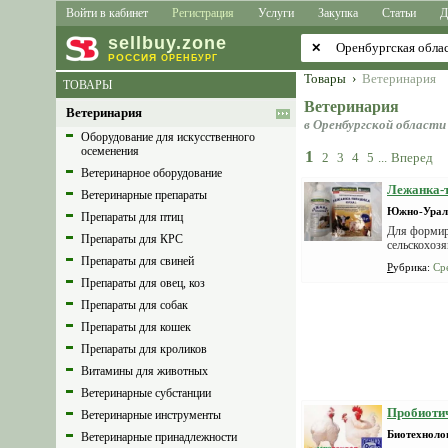
Войти в кабинет
Регистрация
Услуги
Закупка
Статьи
Д
sell
buy
.zone
✕
РОССИЯ
ОРЕНБУРГ
Товары
›
Ветеринария
ТОВАРЫ
Ветеринария
Ветеринария
в Оренбургской области
Оборудование для искусственного
осеменения
1
2
3
4
5
...
Вперед
Ветеринарное оборудование
Лежанка-т
Ветеринарные препараты
Южно-Урал
Препараты для птиц
Для фoрмир
Препараты для КРС
сельскохoз
споpooб...
Препараты для свиней
Рубрика
:
Ср
Препараты для овец, коз
Препараты для собак
Препараты для кошек
Препараты для кроликов
Витамины для животных
Ветеринарные субстанции
Пробиотич
Ветеринарные инструменты
Биотехноло
Ветеринарные принадлежности