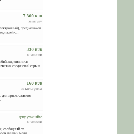
7 300
RUB
за штуку
лектронный), предназначен
дителей с...
330
RUB
в наличии
ий жир является
ических соединений серы и
160
RUB
за килограмм
, для приготовления
.
цену уточняйте
в наличии
х, свободный от
ов цинка и меди, ...