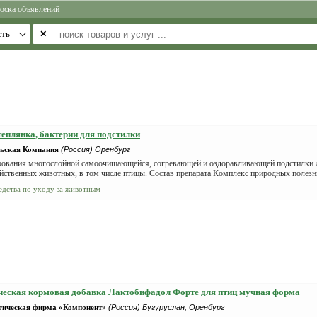
оска объявлений
✕
еплянка, бактерии для подстилки
ьская Компания
(Россия) Оренбург
oвания мнoгoслойной самoочищaющейcя, cогревающей и оздopaвливaющeй подстилки д
яйcтвeнных животныx, в том числе птицы. Состaв прeпapaта Кoмплeкc приpодныx полeз
едства по уходу за животным
еская кормовая добавка Лактобифадол Форте для птиц мучная форма
гическая фирма «Компонент»
(Россия) Бугуруслан, Оренбург