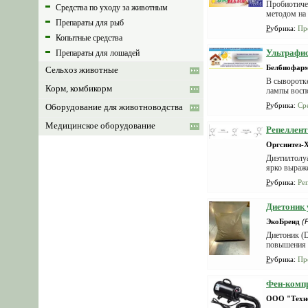
Пробиотиче
Средства по уходу за животным
методом на 
Препараты для рыб
Рубрика
:
Пр
Копытные средства
Ультрафи
Препараты для лошадей
Белбиофар
Сельхоз животные
В сыворотк
Корм, комбикорм
лампы восп
Рубрика
:
Ср
Оборудование для животноводства
Медицинское оборудование
Репеллен
Оргсинтез-
Диэтилтолу
ярко выраж
Рубрика
:
Ре
Диетоник 
ЭкоБренд
(
Диетоник (D
повышения с
Рубрика
:
Пр
Фен-компр
ООО "Техн