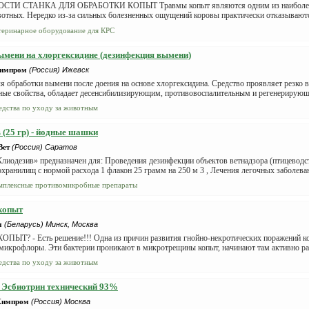
ТИ СТАНКА ДЛЯ ОБРАБОТКИ КОПЫТ Травмы копыт являются одним из наиболее 
отных. Нередко из-за сильных болезненных ощущений коровы практически отказываютс
теринарное оборудование для КРС
ымени на хлоргексидине (дезинфекция вымени)
Химпром
(Россия) Ижевск
я обработки вымени после доения на основе хлоргексидина. Средство проявляет резко
ные свойства, обладает десенсибилизирующим, противовоспалительным и регенерирующ
едства по уходу за животным
 (25 гр) - йодные шашки
Вет
(Россия) Саратов
лиодезив» предназначен для: Проведения дезинфекции объектов ветнадзора (птицеводст
охранилищ с нормой расхода 1 флакон 25 грамм на 250 м 3 , Лечения легочных заболеван
мплексные противомикробные препараты
копыт
м
(Беларусь) Минск, Москва
ПЫТ? - Есть решение!!! Одна из причин развития гнойно-некротических поражений ко
микрофлоры. Эти бактерии проникают в микротрещины копыт, начинают там активно раз
едства по уходу за животным
 Эсбиотрин технический 93%
Химпром
(Россия) Москва