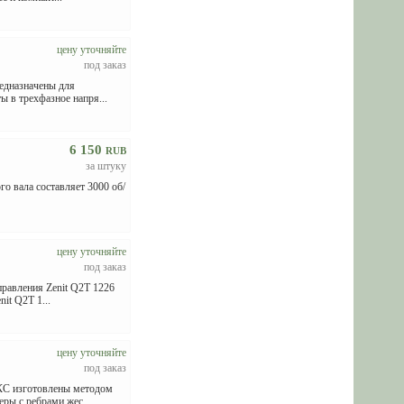
цену уточняйте
под заказ
едназначены для
 в трехфазное напря...
6 150
RUB
за штуку
о вала составляет 3000 об/
цену уточняйте
под заказ
правления Zenit Q2T 1226
it Q2T 1...
цену уточняйте
под заказ
КС изготовлены методом
ры с ребрами жес...