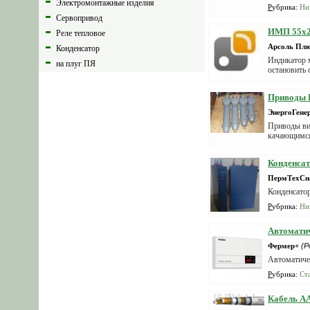
Размеры ...
Электромонтажные изделия
Рубрика
:
Ни
Сервопривод
ИМП 55х20
Реле тепловое
Арсоль Пл
Конденсатор
Индикатор м
на плуг ПЯ
остановить 
Электромонтажный инструмент
Приводы
ЭнергоГене
Приводы ви
качающимся
Конденсат
ПермТехСн
Конденсатор
Рубрика
:
Ни
Автомати
Фермер+
(Р
Автоматиче
Рубрика
:
Ст
Кабель А