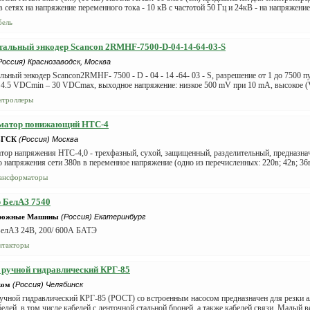
в сетях на напряжение переменного тока - 10 кВ с частотой 50 Гц и 24кВ - на напряжение
бель
альный энкодер Scancon 2RMHF-7500-D-04-14-64-03-S
Россия) Краснозаводск, Москва
ьный энкодер Scancon2RMHF- 7500 - D - 04 - 14 -64- 03 - S, разрешение от 1 до 7500 п
4.5 VDCmin – 30 VDCmax, выходное напряжение: низкое 500 mV при 10 mA, высокое (Vi
нтроллеры
матор понижающий НТС-4
-ГСК
(Россия) Москва
тор напряжения НТС-4,0 - трехфазный, сухой, защищенный, разделительный, предназна
 напряжения сети 380в в переменное напряжение (одно из перечисленных: 220в; 42в; 36в;
ансформаторы
 БелАЗ 7540
орожные Машины
(Россия) Екатеринбург
БелАЗ 24В, 200/ 600А БАТЭ
нтакторы
 ручной гидравлический КРГ-85
ком
(Россия) Челябинск
ручной гидравлический КРГ-85 (РОСТ) со встроенным насосом предназначен для резки
елей, в том числе кабелей с ленточной стальной броней, а также кабелей связи. Малый ве