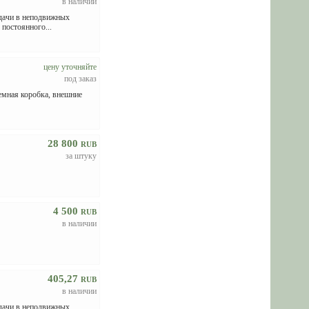
в наличии
едачи в неподвижных
 постоянного...
цену уточняйте
под заказ
мная коробка, внешние
28 800
RUB
за штуку
4 500
RUB
в наличии
405,27
RUB
в наличии
едачи в неподвижных