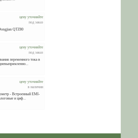
цену уточняйте
под заказ
Dongjian QTZ80
цену уточняйте
под заказ
вания переменного тока в
дневыпрямленно...
цену уточняйте
в наличии
иометр - Встроенный EMI-
логовые и циф...