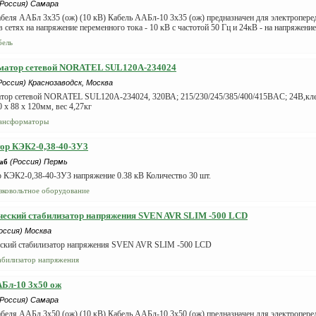
(Россия) Самара
беля ААБл 3х35 (ож) (10 кВ) Кабель ААБл-10 3х35 (ож) предназначен для электропер
в сетях на напряжение переменного тока - 10 кВ с частотой 50 Гц и 24кВ - на напряжение
бель
матор сетевой NORATEL SUL120A-234024
Россия) Краснозаводск, Москва
тор сетевой NORATEL SUL120A-234024, 320ВА; 215/230/245/385/400/415ВAC; 24В,кле
 x 88 x 120мм, вес 4,27кг
ансформаторы
ор КЭК2-0,38-40-3У3
аб
(Россия) Пермь
 КЭК2-0,38-40-3У3 напряжение 0.38 кВ Количество 30 шт.
зковольтное оборудование
еский стабилизатор напряжения SVEN AVR SLIM -500 LCD
оссия) Москва
ский стабилизатор напряжения SVEN AVR SLIM -500 LCD
абилизатор напряжения
Бл-10 3х50 ож
(Россия) Самара
беля ААБл 3х50 (ож) (10 кВ) Кабель ААБл-10 3х50 (ож) предназначен для электропер