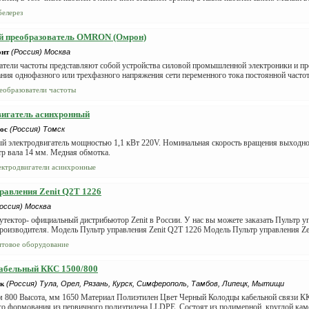
белерез
й преобразователь OMRON (Омрон)
онт
(Россия) Москва
атели частоты представляют собой устройства силовой промышленной электроники и пр
ния однофазного или трехфазного напряжения сети переменного тока постоянной частоты
еобразователи частоты
вигатель асинхронный
ос
(Россия) Томск
 электродвигатель мощностью 1,1 кВт 220V. Номинальная скорость вращения выходног
р вала 14 мм. Медная обмотка.
ектродвигатели асинхронные
равления Zenit Q2T 1226
оссия) Москва
тектор- официальный дистрибьютор Zenit в России. У нас вы можете заказать Пультр у
производителя. Модель Пультр управления Zenit Q2T 1226 Модель Пультр управления Zen
товое оборудование
абельный ККС 1500/800
к
(Россия) Тула, Орел, Рязань, Курск, Симферополь, Тамбов, Липецк, Мытищи
м 800 Высота, мм 1650 Материал Полиэтилен Цвет Черный Колодцы кабельной связи К
о формования из первичного полиэтилена LLDPE. Состоят из полимерной, круглой каме