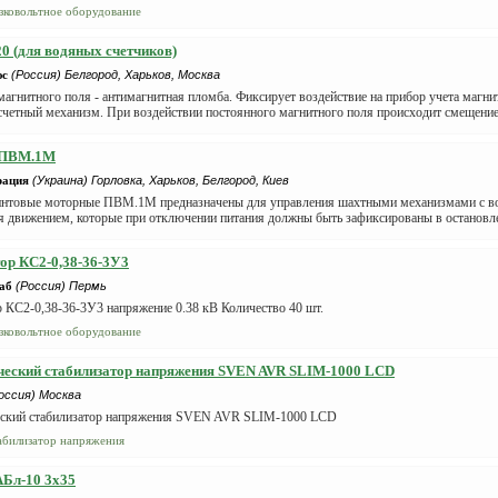
зковольтное оборудование
 (для водяных счетчиков)
юс
(Россия) Белгород, Харьков, Москва
агнитного поля - антимагнитная пломба. Фиксирует воздействие на прибор учета магни
счетный механизм. При воздействии постоянного магнитного поля происходит смещение 
 ПВМ.1М
рация
(Украина) Горловка, Харьков, Белгород, Киев
нтовые моторные ПВМ.1М предназначены для управления шахтными механизмами с во
 движением, которые при отключении питания должны быть зафиксированы в остановле
ор КС2-0,38-36-3У3
аб
(Россия) Пермь
 КС2-0,38-36-3У3 напряжение 0.38 кВ Количество 40 шт.
зковольтное оборудование
ческий стабилизатор напряжения SVEN AVR SLIM-1000 LCD
оссия) Москва
ский стабилизатор напряжения SVEN AVR SLIM-1000 LCD
абилизатор напряжения
АБл-10 3х35