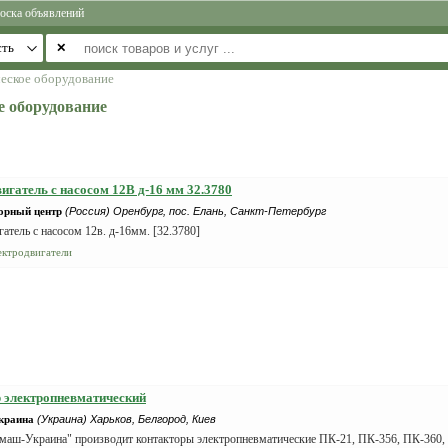
оска объявлений
✕
еское оборудование
е оборудование
игатель с насосом 12В д-16 мм 32.3780
орный центр
(Россия) Оренбург, пос. Елань, Санкт-Петербург
атель с насосом 12в. д-16мм. [32.3780]
ектродвигатели
 электропневматический
краина
(Украина) Харьков, Белгород, Киев
аш-Украина" производит контакторы электропневматические ПК-21, ПК-356, ПК-360, 