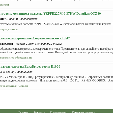
скатели
вигатель механизма подъема YZPFE225M-6-37KW Dongjian QTZ80
НИН"
(Россия) Благовещенск
гатель механизма подъема YZPFE225M-6-37KW Устанавливается на башенных кранах 
ектродвигатели
ватель измерительный переменного тока E842
рджиСтрой
(Россия) Санкт-Петербург, Астана
образователи измерительные переменного тока Предназначены для линейного преобразо
анный выходной сигнал постоянного тока. Выходной сигнал прямо пропорционален сре
зковольтное оборудование
ватель частоты EuraDrives серия Е1000
иб
(Россия) Новосибирск
и: - VVVF-контроль - ПИД регулирование - Мощность до 500 кВт - Встроенный потенц
нкция поддержания момента. - Диапазон частоты 0,5 - 650 Гц. - RS-485 MODBUS. - Ана
еобразователи частоты
Главная
—
Реклама
—
Партнерство
—
Контакты портала