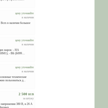
цену уточняйте
в наличии
. Всех в наличии большое
цену уточняйте
в наличии
их марок: - НА
8М1); - ВБ (Б099....
цену уточняйте
в наличии
основные технические
но пользоваться д...
2 500
RUB
за штуку
 напряжении 380 В, и 26 А
фазных ...