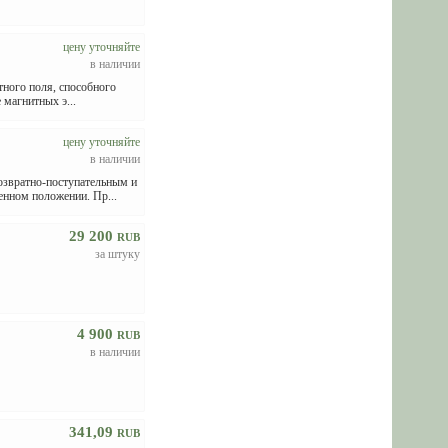
цену уточняйте
в наличии
тного поля, способного
магнитных э...
цену уточняйте
в наличии
звратно-поступательным и
нном положении. Пр...
29 200
RUB
за штуку
4 900
RUB
в наличии
341,09
RUB