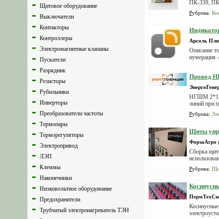
ПК-339, ПК 
Щитовое оборудование
Рубрика
:
Ко
Выключатели
Контакторы
Индикатор
Контроллеры
Арсоль Пл
Электромагнитные клапаны
Описание то
нумерация -
Пускатели
Разрядник
Провод Н
Резисторы
ЭнергоГене
Рубильники
НГШМ 2*1,5
Инверторы
линий при п
Преобразователи частоты
Рубрика
:
Эл
Термопары
Щиты упр
Терморегуляторы
ФорзаАгро
Электропривод
Сборка щито
ЛЭП
использова
Клеммы
Рубрика
:
Щи
Наконечники
Косинусны
Низковольтное оборудование
ПермТехСн
Предохранители
Косинусные
Трубчатый электронагреватель ТЭН
электроуста