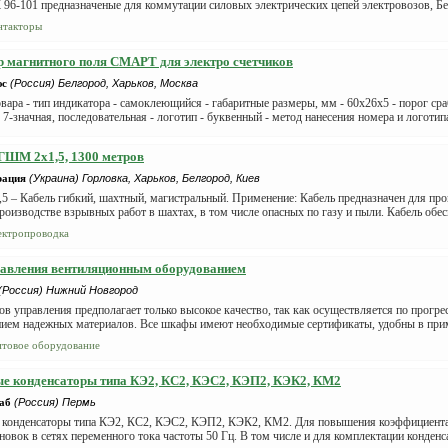
96-101 предназначеные для коммутации силовых электрических цепей электровозов, Бел
нтакторы
 магнитного поля СМАРТ для электро счетчиков
юс
(Россия) Белгород, Харьков, Москва
вара - тип индикатора - самоклеющийся - габаритные размеры, мм - 60х26х5 - порог сра
 7-значная, последовательная - логотип - буквенный - метод нанесения номера и логотипа 
ГШМ 2х1,5, 1300 метров
рация
(Украина) Горловка, Харьков, Белгород, Киев
 – Кабель гибкий, шахтный, магистральный. Применение: Кабель предназначен для пр
роизводстве взрывных работ в шахтах, в том числе опасных по газу и пыли. Кабель обес
ектропроводка
авления вентиляционным оборудованием
(Россия) Нижний Новгород
в управления предполагает только высокое качество, так как осуществляется по прогр
нием надежных материалов. Все шкафы имеют необходимые сертификаты, удобны в прим
товое оборудование
е конденсаторы типа КЭ2, КС2, КЭС2, КЭП2, КЭК2, КМ2
аб
(Россия) Пермь
 конденсаторы типа КЭ2, КС2, КЭС2, КЭП2, КЭК2, КМ2. Для повышения коэффициент
новок в сетях переменного тока частоты 50 Гц. В том числе и для комплектации конден