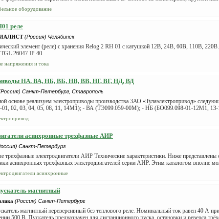
бельное оборудование
H01 реле
ЦИАЛИСТ
(Россия) Челябинск
ческий элемент (реле) с хранения Relog 2 RH 01 с катушкой 12В, 24В, 60В, 110В, 220В
 TGL 26047 IP 40
ле напряжения и тока
иводы НА. ВА, НБ, ВБ, НВ, ВВ, НГ, ВГ, НД, ВД
(Россия) Санкт-Петербург, Ставрополь
ной основе реализуем электроприводы производства ЗАО «Тулаэлектропривод» следующ
-01, 02, 03, 04, 05, 08, 11, 14М1); - ВА (ТЭ099.059-00М); - НБ (БО099.098-01-12М1, 13-1
ектропривод
вигатели асинхронные трехфазные АИР
Россия) Санкт-Петербург
е трехфазные электродвигатели АИР Технические характеристики. Ниже представлены 
ики асинхронных трехфазных электродвигателей серии АИР. Этим каталогом вполне мож
ектродвигатели асинхронные
пускатель магнитный
влика
(Россия) Санкт-Петербург
катель магнитный нереверсивный без теплового реле. Номинальный ток равен 40 А при
нии 500 В. Пускатель предназначен для дистанционного пуска, остановки и реверса трёх