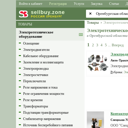
Войти в кабинет
Регистрация
Услуги
Закупка
Статьи
Д
sell
buy
.zone
✕
РОССИЯ
ОРЕНБУРГ
Товары
›
Электротехнич
ТОВАРЫ
Электротехническо
Электротехническое
в Оренбургской области
оборудование
Освещение
1
2
3
4
5
...
Вперед
Электродвигатели
Электродв
Кабельное оборудование
Авто-Тракт
Заземление и молниезащита
Электродвиг
Электропроводка
Рубрика
:
Эл
Электросчетчики
Переключатели
Реле напряжения и тока
Реле ограничения мощности
Реле времени
Трансформаторы
Подстанции трансформаторные
Контактор
Стабилизатор напряжения
Спецмаш-У
Источник бесперебойного питания
ООО "Спецм