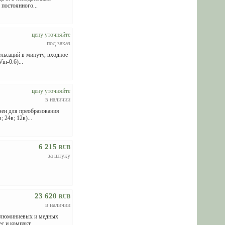
 постоянного...
цену уточняйте
под заказ
ульсаций в минуту, входное
n-0.6)...
цену уточняйте
в наличии
чен для преобразования
 24в; 12в)...
6 215
RUB
за штуку
23 620
RUB
в наличии
 алюминиевых и медных
с и компакт...