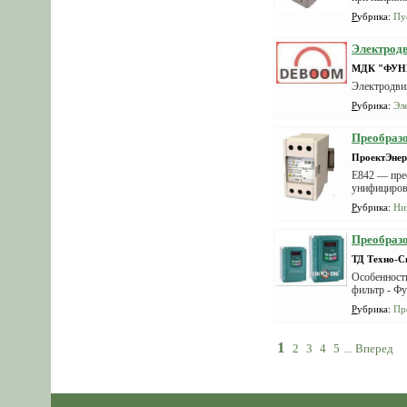
Рубрика
:
Пу
Электрод
МДК "ФУ
Электродви
Рубрика
:
Эл
Преобразо
ПроектЭне
Е842 — пре
унифициров
Рубрика
:
Ни
Преобразо
ТД Техно-С
Особенност
фильтр - Фу
Рубрика
:
Пр
1
2
3
4
5
...
Вперед