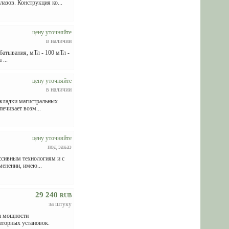
азов. Конструкция ко...
цену уточняйте
в наличии
батывания, мТл - 100 мТл -
...
цену уточняйте
в наличии
окладки магистральных
печивает возм...
цену уточняйте
под заказ
ессивным технологиям и с
енении, имею...
29 240
RUB
за штуку
а мощности
саторных установок.