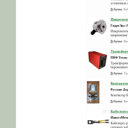
установках 
Рубрика
:
Ка
Инкремент
ГидроЭра
(
Инкрементал
напряжение 
Рубрика
:
Ко
Трансфор
ПКФ Техно
Трансформа
переменного
Рубрика
:
Тр
Контактор
Русские Д
Контактор 
Рубрика
:
Ко
Кабелерез
ИнвестМет
Кабелерез 
силовых каб