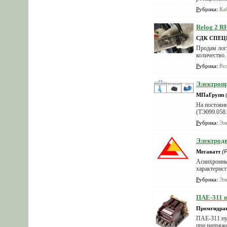
Рубрика
:
Ка
Relog 2 R
СДК СПЕ
Продам логи
количество.
Рубрика
:
Ре
Электропр
МПаГрупп
На постоян
(ТЭ099.058.
Рубрика
:
Эл
Электрод
Мегаватт
(
Асинхронны
характерист
Рубрика
:
Эл
ПАЕ-311 
Промгидра
ПАЕ-311 пус
при напряже