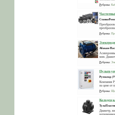
Рубрика
:
Ка
Частотны
СтанкоРем
Преобразов
преобразова
Рубрика
:
Пр
Электрод
Абакан-Нас
Асинхронный
мин. Диамет
Рубрика
:
Эл
Пультр уп
Рутектор
(Р
Компания Ру
по цене от 
Рубрика
:
Щи
Колодец к
ТулаПласти
Диаметр, м
ротационног