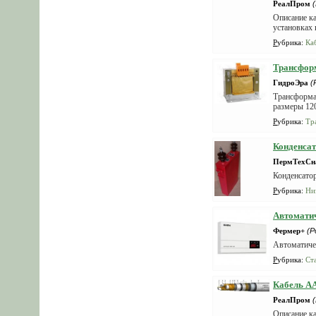
РеалПром
Описание ка
установках 
Рубрика
:
Ка
Трансфор
ГидроЭра
(
Трансформа
размеры 120
Рубрика
:
Тр
Конденсат
ПермТехСн
Конденсатор
Рубрика
:
Ни
Автоматич
Фермер+
(Р
Автоматиче
Рубрика
:
Ст
Кабель АА
РеалПром
Описание ка