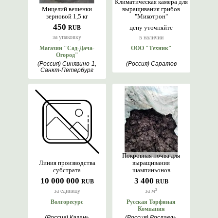
Климатическая камера для
Мицелий вешенки
выращивания грибов
зерновой 1,5 кг
"Микотрон"
450
цену уточняйте
RUB
за упаковку
в наличии
Магазин "Сад-Дача-
ООО "Техник"
Огород"
(Россия) Синявино-1,
(Россия) Саратов
Санкт-Петербург
Покровная почва для
Линия производства
выращивания
субстрата
шампиньонов
10 000 000
3 400
RUB
RUB
за единицу
за м³
Волгоресурс
Русская Торфяная
Компания
(Россия) Казань
(Россия) Рославль,