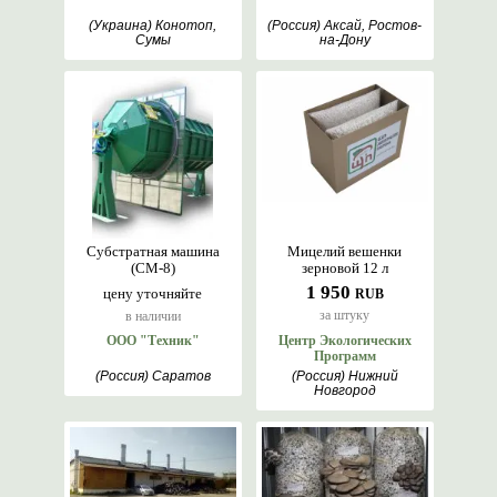
(Украина) Конотоп,
(Россия) Аксай, Ростов-
Сумы
на-Дону
Субстратная машина
Мицелий вешенки
(СМ-8)
зерновой 12 л
1 950
цену уточняйте
RUB
за штуку
в наличии
ООО "Техник"
Центр Экологических
Программ
(Россия) Саратов
(Россия) Нижний
Новгород