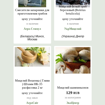
Мицелий Белый гриб
Смесители-запарники для
березовый (Boletus
приготовления грибов
betulicola)
цену уточняйте
цену уточняйте
в наличии
в наличии
Агро-Стимул
УкрМицелий
(Беларусь) Минск,
(Украина) Днепр
Москва
Мицелий Вешенка ( Гливи
) Штамм НК-35
расфасовка 2 кг
Мицелий шампиньонов
129
цену уточняйте
RUB
за килограмм
под заказ
АгроСвіт
ЭкоЦентр