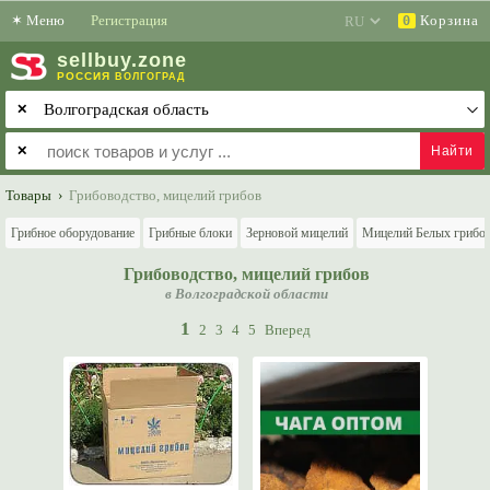
✶
Меню
Регистрация
Корзина
0
sell
buy
.zone
РОССИЯ
ВОЛГОГРАД
✕
✕
Товары
›
Грибоводство, мицелий грибов
Грибное оборудование
Грибные блоки
Зерновой мицелий
Мицелий Белых грибо
Грибоводство, мицелий грибов
в Волгоградской области
1
2
3
4
5
Вперед