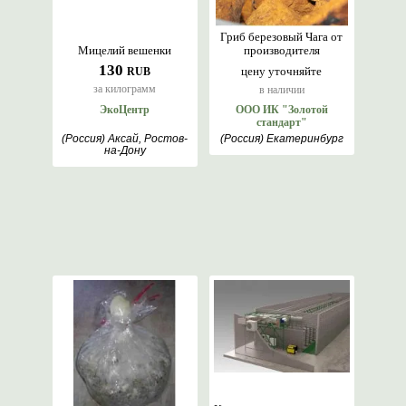
Гриб березовый Чага от
Мицелий вешенки
производителя
130
цену уточняйте
RUB
за килограмм
в наличии
ЭкоЦентр
ООО ИК "Золотой
стандарт"
(Россия) Аксай, Ростов-
(Россия) Екатеринбург
на-Дону