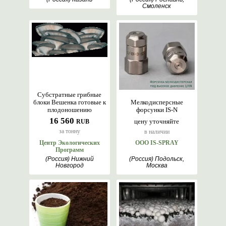
Смоленск
Субстратные грибные
блоки Вешенка готовые к
Мелкодисперсные
плодоношению
форсунки IS-N
16 560
цену уточняйте
RUB
за тонну
в наличии
Центр Экологических
ООО IS-SPRAY
Программ
(Россия) Нижний
(Россия) Подольск,
Новгород
Москва