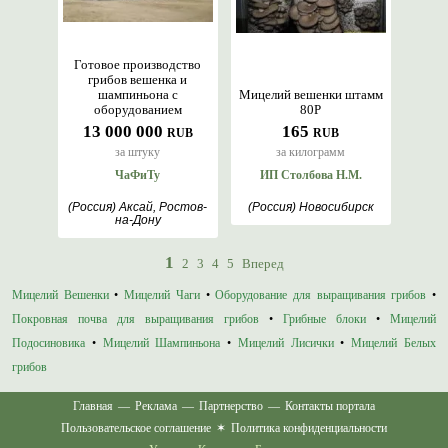
Готовое производство
грибов вешенка и
шампиньона с
Мицелий вешенки штамм
оборудованием
80Р
13 000 000
165
RUB
RUB
за штуку
за килограмм
ЧаФиТу
ИП Столбова Н.М.
(Россия) Аксай, Ростов-
(Россия) Новосибирск
на-Дону
1
2
3
4
5
Вперед
Мицелий Вешенки
•
Мицелий Чаги
•
Оборудование для выращивания грибов
•
Покровная почва для выращивания грибов
•
Грибные блоки
•
Мицелий
Подосиновика
•
Мицелий Шампиньона
•
Мицелий Лисички
•
Мицелий Белых
грибов
Главная
—
Реклама
—
Партнерство
—
Контакты портала
Пользовательское соглашение
✶
Политика конфиденциальности