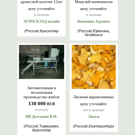
древесной палочке 12шт
Мицелий шампиньона
цену уточняйте
цену уточняйте
в наличии
в наличии
АГРОСКЛАД онлайн
Компания Агроном
(Россия) Краснодар
(Россия) Юрюзань,
Челябинск
Автоматизация и
механизация
производства грибов
Лисички маринованные
130 000
цену уточняйте
RUB
за штуку
нет в наличии
ИП Долгушин В.М.
Лигаза
(Россия) Тимашевск,
(Россия) Екатеринбург
Краснодар