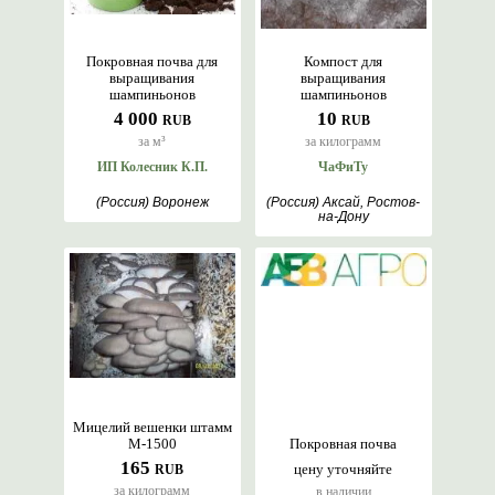
Покровная почва для
Компост для
выращивания
выращивания
шампиньонов
шампиньонов
4 000
10
RUB
RUB
за м³
за килограмм
ИП Колесник К.П.
ЧаФиТу
(Россия) Воронеж
(Россия) Аксай, Ростов-
на-Дону
Мицелий вешенки штамм
М-1500
Покровная почва
165
цену уточняйте
RUB
за килограмм
в наличии