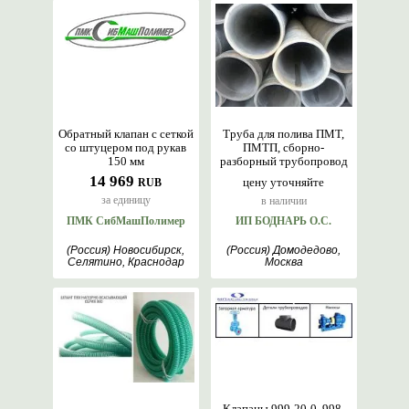
Обратный клапан с сеткой
Труба для полива ПМТ,
со штуцером под рукав
ПМТП, сборно-
150 мм
разборный трубопровод
14 969
цену уточняйте
RUB
за единицу
в наличии
ПМК СибМашПолимер
ИП БОДНАРЬ О.С.
(Россия) Новосибирск,
(Россия) Домодедово,
Селятино, Краснодар
Москва
Клапаны 999-20-0, 998-