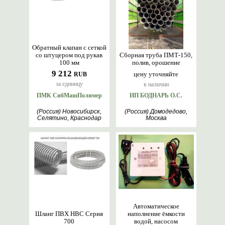
Обратный клапан с сеткой
со штуцером под рукав
Сборная труба ПМТ-150,
100 мм
полив, орошение
9 212
цену уточняйте
RUB
за единицу
в наличии
ПМК СибМашПолимер
ИП БОДНАРЬ О.С.
(Россия) Новосибирск,
(Россия) Домодедово,
Селятино, Краснодар
Москва
Автоматическое
Шланг ПВХ НВС Серия
наполнение ёмкости
700
водой, насосом