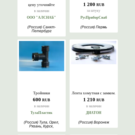
1 200
цену уточняйте
RUB
за штуку
в наличии
ООО "АЛСНАБ"
РусПриборСнаб
(Россия) Санкт-
(Россия) Пермь
Петербург
Тройники
Лента хомутная с замком.
600
1 210
RUB
RUB
в наличии
в наличии
ТулаПластик
ДИАТОН
(Россия) Тула, Орел,
(Россия) Воронеж
Рязань, Курск,
Симферополь, Тамбов,
Липецк, Мытищи