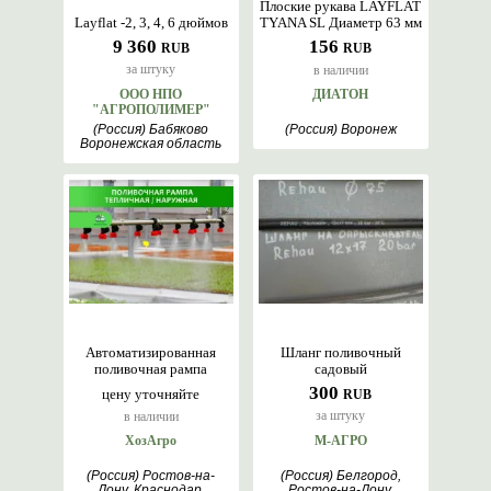
Плоские рукава LAYFLAT
Layflat -2, 3, 4, 6 дюймов
TYANA SL Диаметр 63 мм
9 360
156
RUB
RUB
за штуку
в наличии
ООО НПО
ДИАТОН
"АГРОПОЛИМЕР"
(Россия) Бабяково
(Россия) Воронеж
Воронежская область
Автоматизированная
Шланг поливочный
поливочная рампа
садовый
300
цену уточняйте
RUB
за штуку
в наличии
ХозАгро
М-АГРО
(Россия) Ростов-на-
(Россия) Белгород,
Дону, Краснодар,
Ростов-на-Дону,