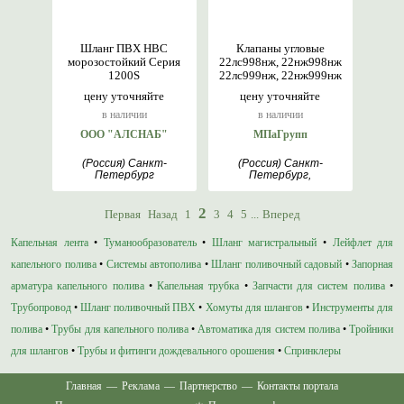
Шланг ПВХ НВС
Клапаны угловые
морозостойкий Серия
22лс998нж, 22нж998нж
1200S
22лс999нж, 22нж999нж
цену уточняйте
цену уточняйте
в наличии
в наличии
ООО "АЛСНАБ"
МПаГрупп
(Россия) Санкт-
(Россия) Санкт-
Петербург
Петербург,
Ставрополь
2
Первая
Назад
1
3
4
5
...
Вперед
Капельная лента
•
Туманообразователь
•
Шланг магистральный
•
Лейфлет для
капельного полива
•
Системы автополива
•
Шланг поливочный садовый
•
Запорная
арматура капельного полива
•
Капельная трубка
•
Запчасти для систем полива
•
Трубопровод
•
Шланг поливочный ПВХ
•
Хомуты для шлангов
•
Инструменты для
полива
•
Трубы для капельного полива
•
Автоматика для систем полива
•
Тройники
для шлангов
•
Трубы и фитинги дождевального орошения
•
Спринклеры
Главная
—
Реклама
—
Партнерство
—
Контакты портала