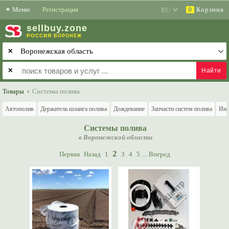
✶
Меню
Регистрация
Корзина
0
sell
buy
.zone
РОССИЯ
ВОРОНЕЖ
✕
✕
Товары
›
Системы полива
Автополив
Держатель шланга полива
Дождевание
Запчасти систем полива
Инс
Системы полива
в Воронежской области
2
Первая
Назад
1
3
4
5
...
Вперед