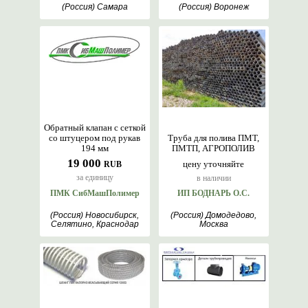
(Россия) Самара
(Россия) Воронеж
Обратный клапан с сеткой
со штуцером под рукав
Труба для полива ПМТ,
194 мм
ПМТП, АГРОПОЛИВ
19 000
цену уточняйте
RUB
за единицу
в наличии
ПМК СибМашПолимер
ИП БОДНАРЬ О.С.
(Россия) Новосибирск,
(Россия) Домодедово,
Селятино, Краснодар
Москва