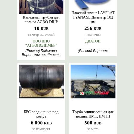
Плоский шланг LAYFLAT
Капельная трубка для
TYANA SL Диаметр 102
полива AGRO-DRIP
мм
10
256
RUB
RUB
за метр погонный
в наличии
ООО НПО
ДИАТОН
"АГРОПОЛИМЕР"
(Россия) Бабяково
(Россия) Воронеж
Воронежская область
БРС соединение под
Труба оцинкованная для
хомут
полива ПМТ, ПМТП
6 000
500
RUB
RUB
за комплект
за метр