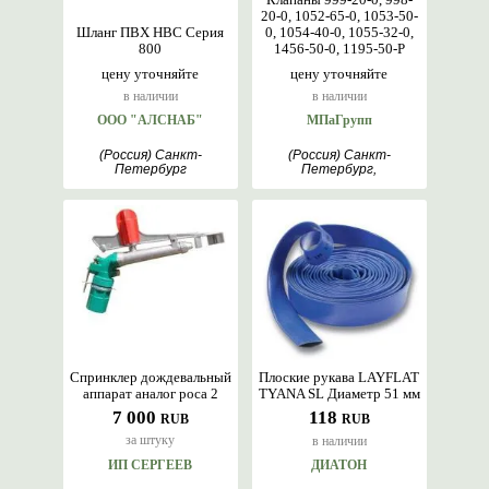
20-0, 1052-65-0, 1053-50-
Шланг ПВХ НВС Серия
0, 1054-40-0, 1055-32-0,
800
1456-50-0, 1195-50-Р
цену уточняйте
цену уточняйте
в наличии
в наличии
ООО "АЛСНАБ"
МПаГрупп
(Россия) Санкт-
(Россия) Санкт-
Петербург
Петербург,
Ставрополь
Спринклер дождевальный
Плоские рукава LAYFLAT
аппарат аналог роса 2
TYANA SL Диаметр 51 мм
7 000
118
RUB
RUB
за штуку
в наличии
ИП СЕРГЕЕВ
ДИАТОН