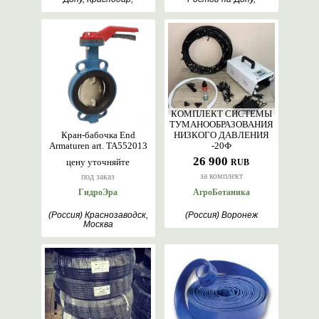
Шымкент, Горки,
Тихорецк, Орел
Марьянская
КОМПЛЕКТ СИСТЕМЫ
ТУМАНООБРАЗОВАНИЯ
Кран-бабочка End
НИЗКОГО ДАВЛЕНИЯ
Armaturen art. TA552013
-20Ф
26 900
цену уточняйте
RUB
за комплект
под заказ
ГидроЭра
АгроБотаника
(Россия) Краснозаводск,
(Россия) Воронеж
Москва