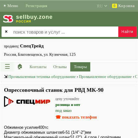
✶
Меню
Регистрация
Корзина
0
sell
buy
.zone
РОССИЯ
✕
СпецТрейд
продавец:
Россия, Благовещенск, ул. Кузнечная, 125
☰
🏠
Контакты
Отзывы
Товары
⇲
Промышленная техника оборудование
›
Промышленное оборудование
›
О
Опрессовочный станок для РВД MK-90
цену уточняйте
розница и опт
под заказ
☎ показать телефон
Обжимное усилие400тс
Диаметр обжимаемых шлангов6-51 (1/4"-2")мм
Максимальный обжимаемый шланг51 (2"), 4 слоя / оплёткимм