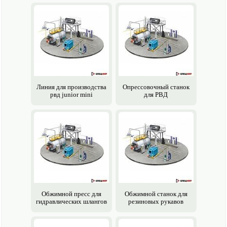
Линия для производства
Опрессовочный станок
рвд junior mini
для РВД
Обжимной пресс для
Обжимной станок для
гидравлических шлангов
резиновых рукавов