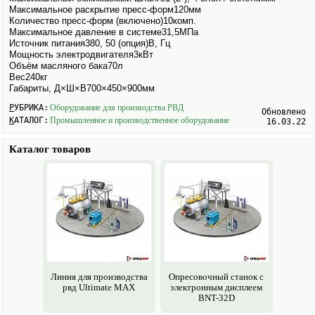
Максимальное раскрытие пресс-форм120мм
Количество пресс-форм (включено)10комп.
Максимальное давление в системе31,5МПа
Источник питания380, 50 (опция)В, Гц
Мощность электро­двигателя3кВт
Объём масляного бака70л
Вес240кг
Габариты, Д×Ш×В700×450×900мм
РУБРИКА:
Обору­дование для производства РВД
Обновлено
КАТАЛОГ:
Промышленное и производственное обору­дование
16.03.22
Каталог товаров
Линия для производства
Опресовочный станок с
рвд Ultimate MAX
электро­нным дисплеем
BNT-32D