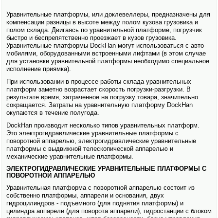
Уравнительные платформы, или доклевеллеры, предназна­чены для
компенсации разницы в высоте между полом кузова грузо­вика и
полом склада. Двигаясь по уравнительной платформе, погрузчик
быстро и беспрепятственно проезжает в кузов грузо­вика.
Уравнительные платформы DockHan могут исполь­зоваться с авто­
мобилями, обору­дованными встроенными лифтами (в этом случае
для установки уравнительной платформы необходимо специальное
исполнение приямка).
При исполь­зовании в процессе работы склада уравнительных
платформ заметно возрастает скорость погрузки-разгрузки. В
результате время, затраченное на погрузку товара, значительно
сокращается. Затраты на уравнительную платформу DockHan
окупаются в течение полугода.
DockHan производит несколько типов уравнительных платформ.
Это электро­гидравлические уравнительные платформы с
поворотной аппарелью, электро­гидравлические уравнительные
платформы с выдвижной телескопи­ческой аппарелью и
механические уравнительные платформы.
ЭЛЕКТРО­ГИДРАВЛИЧЕСКИЕ УРАВНИТЕЛЬНЫЕ ПЛАТФОРМЫ С
ПОВОРОТНОЙ АППАРЕЛЬЮ
Уравнительная платформа с поворотной аппарелью состоит из
собственно платформы, аппарели и основания, двух
гидроцилиндров - подъемного (для поднятия платформы) и
цилиндра аппарели (для поворота аппарели), гидростанции с блоком