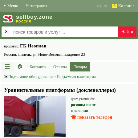
✶
Меню
Регистрация
Корзина
0
sell
buy
.zone
РОССИЯ
✕
ГК Неоплан
продавец:
Россия, Липецк, ул. Ново-Весовая, владение 23
☰
🏠
Контакты
Отзывы
Товары
⇲
Подъемное оборудование
›
Подъемная платформа
Уравнительные платформы (доклевеллеры)
цену уточняйте
розница и опт
в наличии
☎ показать телефон