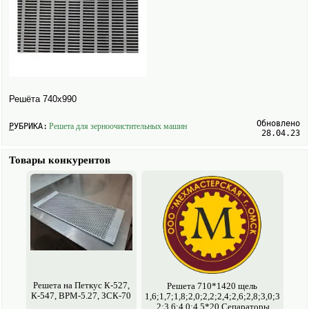
Решёта 740х990
Обновлено
РУБРИКА:
Решета для зерно­очистительных машин
28.04.23
Товары конкурентов
Решета на Петкус К-527,
Решета 710*1420 щель
К-547, ВРМ-5.27, ЗСК-70
1,6;1,7;1,8;2,0;2,2;2,4;2,6;2,8;3,0;3
,2;3,6;4,0;4,5*20 Сепараторы