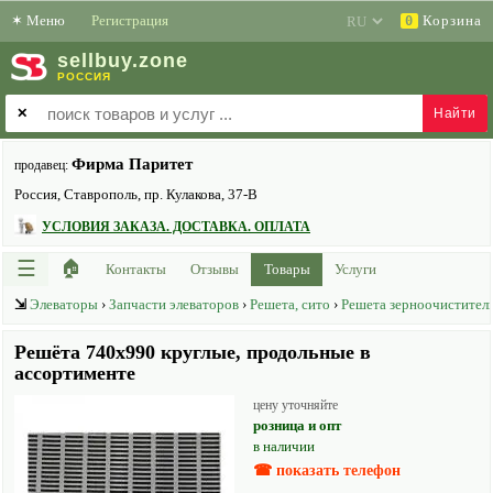
✶
Меню
Регистрация
Корзина
0
sell
buy
.zone
РОССИЯ
✕
Фирма Паритет
продавец:
Россия, Ставрополь, пр. Кулакова, 37-В
УСЛОВИЯ ЗАКАЗА. ДОСТАВКА. ОПЛАТА
☰
🏠
Контакты
Отзывы
Товары
Услуги
⇲
Элеваторы
›
Запчасти элеваторов
›
Решета, сито
›
Решета зерноочистите
Решёта 740х990 круглые, продольные в
ассортименте
цену уточняйте
розница и опт
в наличии
☎ показать телефон