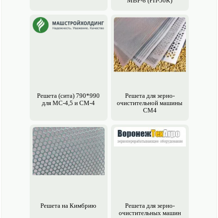
МВР-8 (РП-50К)
Решета (сита) 790*990
Решета для зерно­
для МС-4,5 и СМ-4
очистительной машины
СМ4
Решета на Кимбрию
Решета для зерно­
очистительных машин