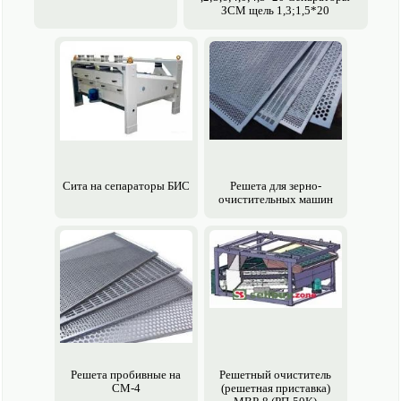
ЗСМ щель 1,3;1,5*20
Сита на сепараторы БИС
Решета для зерно­
очистительных машин
Решета пробивные на
Решетный очиститель
СМ-4
(решетная приставка)