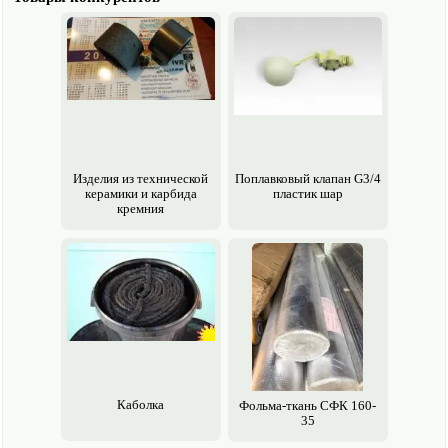
Изделия из технической
Поплавковый клапан G3/4
керамики и карбида
пластик шар
кремния
Каболка
Фольма-ткань СФК 160-
35