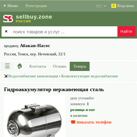
✶
Меню
Регистрация
Корзина
0
sell
buy
.zone
РОССИЯ
✕
Абакан-Насос
продавец:
Россия, Томск, пер. Нечевский, 32/1
☰
🏠
Контакты
Отзывы
Товары
⇲
Водоснабжение канализация
›
Комплектующие водоснабжения
Гидроаккумулятор нержавеющая сталь
цену уточняйте
1
минимум:
розница и опт
в наличии
☎ показать телефон