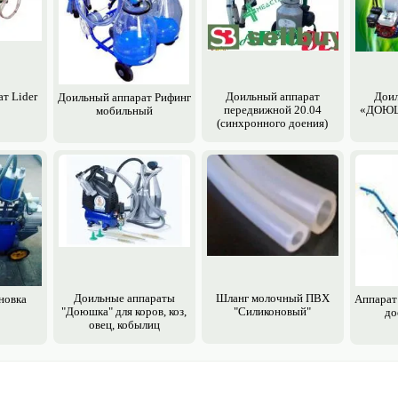
т Lider
Доильный аппарат
Доил
Доильный аппарат Рифинг
передвижной 20.04
«ДОЮШ
мобильный
(синхронного доения)
Доильные аппараты
Шланг молочный ПВХ
новка
Аппарат
"Доюшка" для коров, коз,
"Силиконовый"
до
овец, кобылиц