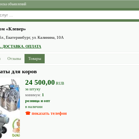
оска объявлений
ом «Клевер»
л., Eкатеринбург, ул. Калинина, 10А
. ДОСТАВКА. ОПЛАТА
ы
Отзывы
Товары
аты для коров
24 500,00
RUB
за штуку
1
минимум:
розница и опт
в наличии
☎ показать телефон