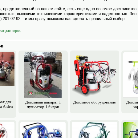
, представленный на нашем сайте, есть еще одно весомое достоинство –
ностью, высокими техническими характеристиками и надежностью. Звон
3) 201 02 92 – и мы сразу поможем вас сделать правильный выбор.
рат для коров
ов
ат для
Доильный аппарат 1
Доильное обору­дование
Доильн
а Arden
пульсатор 1 бидон
ко