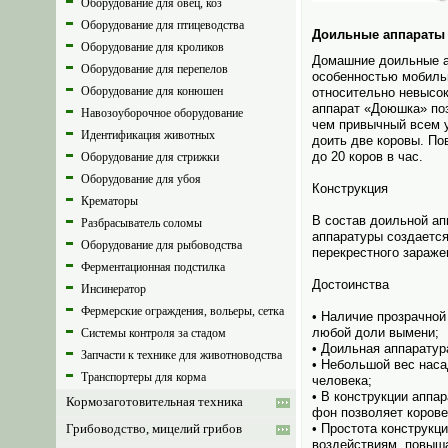
Оборудование для овец, коз
Оборудование для птицеводства
Доильные аппараты 
Оборудование для кроликов
Домашние доильные ап
Оборудование для перепелов
особенностью мобильн
Оборудование для конюшен
относительно невысок
аппарат «Доюшка» поз
Навозоуборочное оборудование
чем привычный всем у
Идентификация животных
доить две коровы. По
до 20 коров в час.
Оборудование для стрижки
Оборудование для убоя
Конструкция
Крематоры
В состав доильной ап
Разбрасыватель соломы
аппаратуры создается
Оборудование для рыбоводства
перекрестного зараже
Ферментационная подстилка
Достоинства
Инсинератор
Фермерские ограждения, вольеры, сетка
• Наличие прозрачной
любой доли вымени;
Системы контроля за стадом
• Доильная аппаратур
Запчасти к технике для животноводства
• Небольшой вес наса
Транспортеры для корма
человека;
• В конструкции аппа
Кормозаготовительная техника
фон позволяет корове
• Простота конструкц
Грибоводство, мицелий грибов
воздействиям, повыша