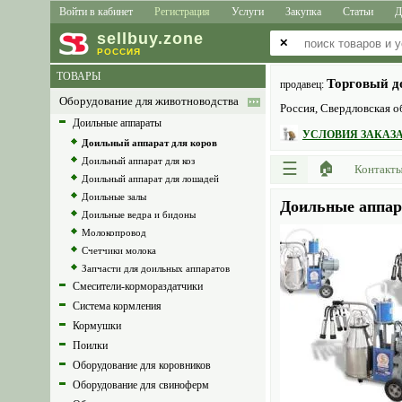
Войти в кабинет
Регистрация
Услуги
Закупка
Статьи
Д
sell
buy
.zone
✕
РОССИЯ
ТОВАРЫ
Торговый д
продавец:
Оборудование для животноводства
Россия, Свердловская об
Доильные аппараты
УСЛОВИЯ ЗАКАЗА
Доильный аппарат для коров
Доильный аппарат для коз
☰
🏠
Контакт
Доильный аппарат для лошадей
Доильные залы
Доильные аппар
Доильные ведра и бидоны
Молокопровод
Счетчики молока
Запчасти для доильных аппаратов
Смесители-кормораздатчики
Система кормления
Кормушки
Поилки
Оборудование для коровников
Оборудование для свиноферм