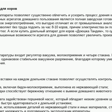
для коров
параты позволяют существенно облегчить и ускорить процесс доения 
ых агрегатов домашнего пользования является полная заводская готовн
ое энергопотребление, что выгодно отличает их от промышленных анало
воляет без труда подоить за час 8-10 коров, причем электричества он 
тюг. А если купить доильный аппарат для коров «Доюшка Тандем», то 
вышенные возможности агрегата для доения позволяют увеличить произ
паратуры входит регулятор вакуума, молокоприемник и четыре стакана. 
 одинаковое стабильное вакуумное разряжение, благодаря которому ум
ния.
 вставки на каждом доильном стакане позволяет осуществлять контроль
а, включая бидон-молокоприемник, выполнена из нержавеющей стали;
дки способствует бережному отношению к вымени домашнего животного 
рата задействован поршневой насос, который обладает низким уровнем 
 быстро адаптироваться к доильной установке;
ии, исполь­зование деталей из нержавеющей стали и иных материалов, с
ет надежность и долговечность эксплуатации аппаратуры.