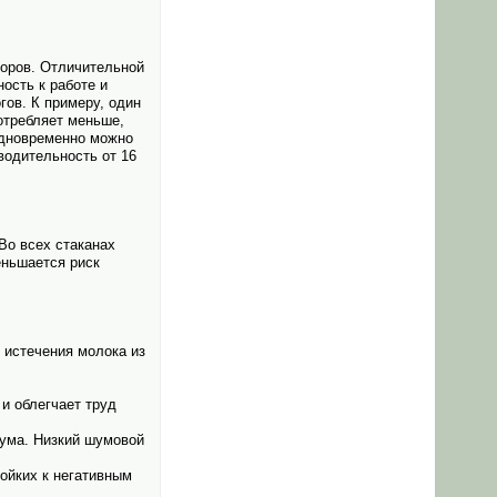
коров. Отличительной
ость к работе и
гов. К примеру, один
потребляет меньше,
одновременно можно
водительность от 16
Во всех стаканах
еньшается риск
 истечения молока из
и облегчает труд
шума. Низкий шумовой
тойких к негативным