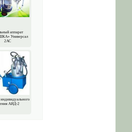
ьный аппарат
КА» Универсал
2АС
 индивидуального
ения АИД-2