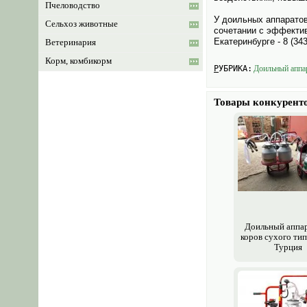
Пчеловодство
У доильных аппаратов
Сельхоз животные
сочетании с эффектив
Екатеринбурге - 8 (34
Ветеринария
Корм, комбикорм
РУБРИКА:
Доильный аппа
Комбикормовое оборудование
Товары конкурент
Доильный аппар
коров сухого тип
Турция