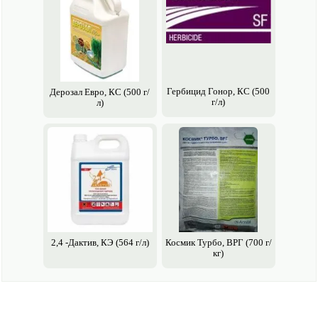
Гербицид Гонор, КС (500
Дерозал Евро, КС (500 г/
г/л)
л)
2,4 -Дактив, КЭ (564 г/л)
Космик Турбо, ВРГ (700 г/
кг)