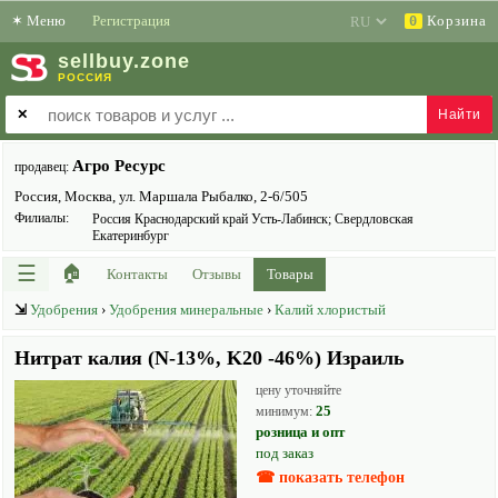
✶
Меню
Регистрация
Корзина
0
sell
buy
.zone
РОССИЯ
✕
Агро Ресурс
продавец:
Россия, Москва, ул. Маршала Рыбалко, 2-6/505
Филиалы:
Россия Краснодарский край Усть-Лабинск; Свердловская
Екатеринбург
☰
🏠
Контакты
Отзывы
Товары
⇲
Удобрения
›
Удобрения минеральные
›
Калий хлористый
Нитрат калия (N-13%, K20 -46%) Израиль
цену уточняйте
25
минимум:
розница и опт
под заказ
☎ показать телефон