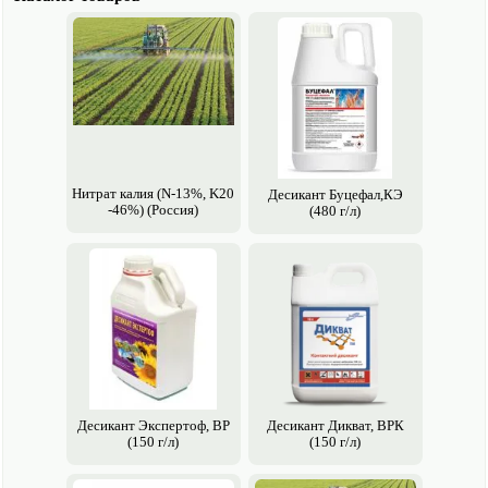
Нитрат калия (N-13%, K20
Десикант Буцефал,КЭ
-46%) (Россия)
(480 г/л)
Десикант Экспертоф, ВР
Десикант Дикват, ВРК
(150 г/л)
(150 г/л)