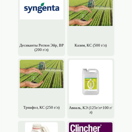
Десиканты Реглон Эйр, ВР
Казим, КС (500 г/л)
(200 г/л)
Триафол, КС (250 г/л)
Авиаль, КЭ (125г/л+100 г/
л)