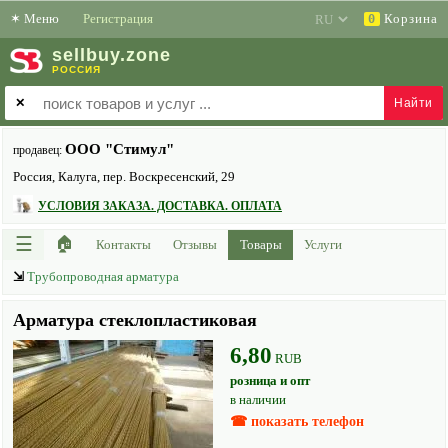
✶
Меню
Регистрация
Корзина
0
sell
buy
.zone
РОССИЯ
✕
ООО "Стимул"
продавец:
Россия, Калуга, пер. Воскресенский, 29
УСЛОВИЯ ЗАКАЗА. ДОСТАВКА. ОПЛАТА
☰
🏠
Контакты
Отзывы
Товары
Услуги
⇲
Трубопроводная арматура
Арматура стеклопластиковая
6,80
RUB
розница и опт
в наличии
☎ показать телефон