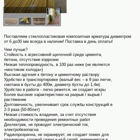
Поставляем стеклопластиковая композитная арматура диаметром
от 6 до30 мм всегда в наличии! Поставка в день оплаты!
Чем лучше?
Стойкость к агрессивной щелочной среде цемента,
бетона, отсутствие коррозии
Низкая теплопроводность, в 100 раз ниже (не является
«мостиком холода»)
Высокая адгезия к бетону и цементному раствору
Удобство в транспортировке (малый вес – в 9 раз легче,
смотана в бухты до 400м, диаметр бухты до 1,4м)
Удобство в работе - легко режется, не создает искры
Более высокие характеристики на разрыв / вырыв /
растяжение
Долговечность, увеличивает срок службы конструкций в
2-3 раза (50-80лет)
Низкая стоимость владения, за счет отсутствия
необходимости проведения ремонтных работ
Диэлектрик, не проводит электрический ток,
электро­безопасна
Радиопрозрачна, не экранирует, не создает помех для
радиоволн, сотовой связи и wi-fi сетей, применяется в