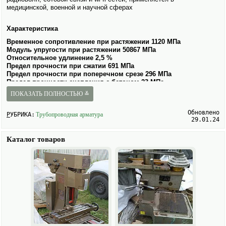
медицинской, военной и научной сферах
Характеристика
Временное сопротивление при растяжении 1120 МПа
Модуль упругости при растяжении 50867 МПа
Относительное удлинение 2,5 %
Предел прочности при сжатии 691 МПа
Предел прочности при поперечном срезе 296 МПа
Предел прочности сцепления с бетоном 23 МПа
Коэффициент линейного расширения 9-12 αх*10-5/°C
ПОКАЗАТЬ ПОЛНОСТЬЮ ≚
Плотность 2000 кг/м3
Коррозионная стойкость к агрессивным
Обновлено
средам
РУБРИКА:
Трубопроводная арматура
29.01.24
относится к первой группе
химической стойкости
Коэффициент теплопроводности 0,46 Вт/(моС)
Каталог товаров
Электро­проводность диэлектрик
Выпускаемые профили 4 – 20
Длина
любая длина по требованию
заказчика
Долговечность не менее 80 лет
Регламентирующие документы
ГОСТ 31938-2012
СП 63.13330.2012
ТУ229600-002-23336406-2015