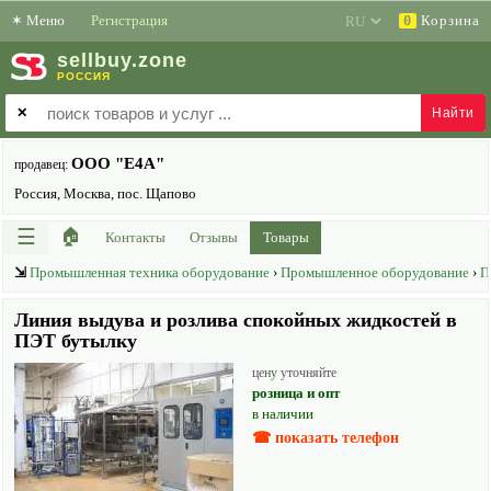
✶
Меню
Регистрация
Корзина
0
sell
buy
.zone
РОССИЯ
✕
ООО "Е4А"
продавец:
Россия, Москва, пос. Щапово
☰
🏠
Контакты
Отзывы
Товары
⇲
Промышленная техника оборудование
›
Промышленное оборудование
›
П
Линия выдува и розлива спокойных жидкостей в
ПЭТ бутылку
цену уточняйте
розница и опт
в наличии
☎ показать телефон