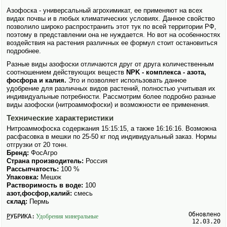
Азофоска - универсальный агрохимикат, ее применяют на всех
видах почвы и в любых климатических условиях. Данное свойство
позволило широко распространить этот тук по всей территории РФ,
поэтому в представлении она не нуждается. Но вот на особенностях
воздействия на растения различных ее формул стоит остановиться
подробнее.
Разные виды азофоски отличаются друг от друга количественным
соотношением действующих веществ
NPK - комплекса - азота,
фосфора и калия.
Это и позволяет исполь­зовать данное
удобрение для различных видов растений, полностью учитывая их
индивидуальные потребности. Рассмотрим более подробно разные
виды азофоски (нитроаммофоски) и возможности ее применения.
Технические характеристики
Нитроаммофоска содержания 15:15:15, а также 16:16:16. Возможна
расфасовка в мешки по 25-50 кг под индивидуальный заказ. Нормы
отгрузки от 20 тонн.
Бренд:
ФосАгро
Страна производитель:
Россия
Рассыпчатость:
100 %
Упаковка:
Мешок
Растворимость в воде:
100
азот,фосфор,калий:
смесь
склад:
Пермь
Обновлено
РУБРИКА:
Удобрения минеральные
12.03.20