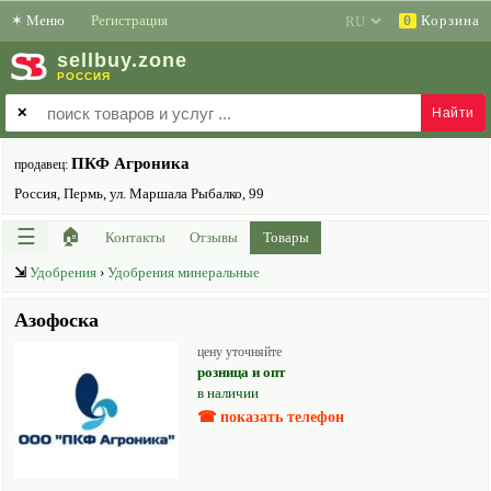
✶
Меню
Регистрация
Корзина
0
sell
buy
.zone
РОССИЯ
✕
ПКФ Агроника
продавец:
Россия, Пермь, ул. Маршала Рыбалко, 99
☰
🏠
Контакты
Отзывы
Товары
⇲
Удобрения
›
Удобрения минеральные
Азофоска
цену уточняйте
розница и опт
в наличии
☎ показать телефон