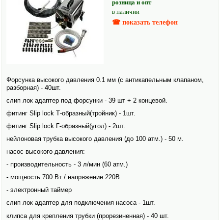
розница и опт
в наличии
☎ показать телефон
Форсунка высоко­го давления 0.1 мм (с антикапельным клапаном,
разборная) - 40шт.
слип лок адаптер под форсунки - 39 шт + 2 концевой.
фитинг Slip lock Т-образный(тройник) - 1шт.
фитинг Slip lock Г-образный(угол) - 2шт.
нейлоновая трубка высоко­го давления (до 100 атм.) - 50 м.
насос высоко­го давления:
- производительность - 3 л/мин (60 атм.)
- мощность 700 Вт / напряжение 220В
- электро­нный таймер
слип лок адаптер для подключения насоса - 1шт.
клипса для крепления трубки (прорезиненная) - 40 шт.