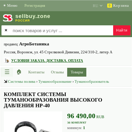
✶
Меню
Регистрация
Корзина
0
sell
buy
.zone
РОССИЯ
✕
АгроБотаника
продавец:
Россия, Воронеж, ул. 45 Стрелковой Дивизии, 224/310-2, литер А
УСЛОВИЯ ЗАКАЗА. ДОСТАВКА. ОПЛАТА
☰
🏠
Контакты
Отзывы
Товары
⇲
Системы полива
›
Туманообразование
›
Туманообразователь
КОМПЛЕКТ СИСТЕМЫ
ТУМАНООБРАЗОВАНИЯ ВЫСОКОГО
ДАВЛЕНИЯ HP-40
96 490,00
RUB
за комплект
1
минимум: