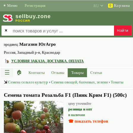
✶
Меню
Регистрация
Корзина
0
sell
buy
.zone
РОССИЯ
✕
Магазин ЮгАгро
продавец:
Россия, Западный р-н, Краснодар
УСЛОВИЯ ЗАКАЗА. ДОСТАВКА. ОПЛАТА
☰
🏠
Контакты
Отзывы
Товары
Статьи
⇲
Семена сельхоз культур
›
Семена овощей, бахчевых, зелени
›
Томаты
Семена томата Розальба F1 (Пинк Крим F1) (500с)
цену уточняйте
розница и опт
в наличии
☎ показать телефон