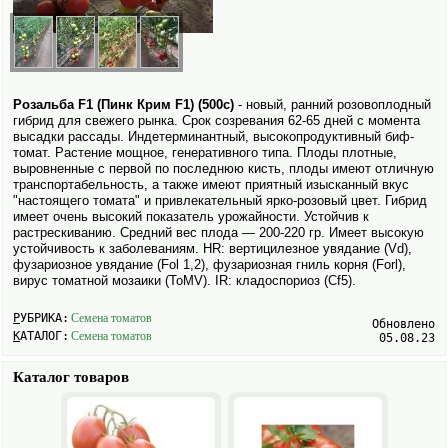
Розальба F1 (Пинк Крим F1) (500с)
- новый, ранний розовоплодный
гибрид для свежего рынка. Срок созревания 62-65 дней с момента
высадки рассады. Индетерминантный, высоко­продуктивный биф-
томат. Растение мощное, генеративного типа. Плоды плотные,
выровненные с первой по последнюю кисть, плоды имеют отличную
транспортабельность, а также имеют приятный изысканный вкус
"настоящего томата" и привлекательный ярко-розовый цвет. Гибрид
имеет очень высокий показатель урожайности. Устойчив к
растрескиванию. Средний вес плода ― 200-220 гр. Имеет высокую
устойчивость к заболеваниям. HR: вертицилезное увядание (Vd),
фузариозное увядание (Fol 1,2), фузариозная гниль корня (Forl),
вирус томатной мозаики (ToMV). IR: кладоспориоз (Сf5).
РУБРИКА:
Семена томатов
Обновлено
КАТАЛОГ:
Семена томатов
05.08.23
Каталог товаров