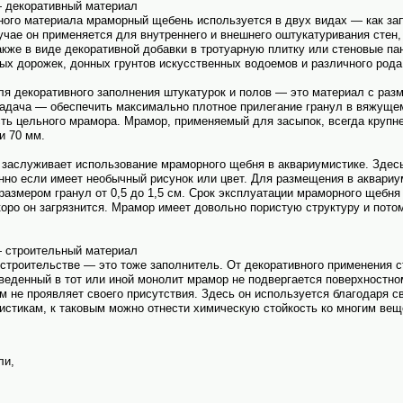
 декоративный материал
ного материала мраморный щебень исполь­зуется в двух видах — как за
учае он применяется для внутреннего и внешнего оштукатуривания стен,
акже в виде декоративной добавки в тротуарную плитку или стеновые па
ых дорожек, донных грунтов искусственных водоемов и различного рода
 декоративного заполнения штукатурок и полов — это материал с разме
задача — обеспечить максимально плотное прилегание гранул в вяжуще
ть цельного мрамора. Мрамор, применяемый для засыпок, всегда крупне
и 70 мм.
заслуживает исполь­зование мраморного щебня в аквариумистике. Здес
нно если имеет необычный рисунок или цвет. Для размещения в аквариу
азмером гранул от 0,5 до 1,5 см. Срок эксплуатации мраморного щебня
 скоро он загрязнится. Мрамор имеет довольно пористую структуру и пот
 строительный материал
троительстве — это тоже заполнитель. От декоративного применения 
введенный в тот или иной монолит мрамор не подвергается поверхност
м не проявляет своего присутствия. Здесь он исполь­зуется благодаря 
истикам, к таковым можно отнести химическую стойкость ко многим вещ
ли,