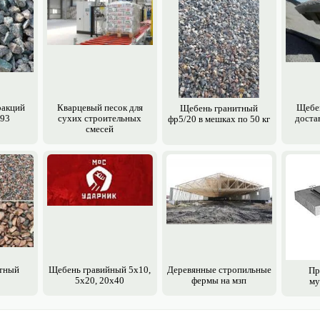
ракций
Кварцевый песок для
Щебен
Щебень гранитный
-93
сухих строительных
достав
фр5/20 в мешках по 50 кг
смесей
тный
Щебень гравийный 5х10,
Деревянные стропильные
Пр
5x20, 20х40
фермы на мзп
му