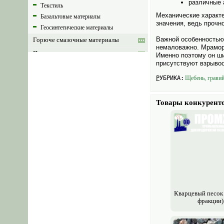
различные 
Текстиль
Механические характе
Базальтовые материалы
значения, ведь прочн
Геосинтетические материалы
Важной особенностью 
Горюче смазочные материалы
немаловажно. Мраморн
Промышленная химия
Именно поэтому он ши
присутствуют взрыво
РУБРИКА:
Щебень, гравий
Товары конкурент
Кварцевый песок
фракции)