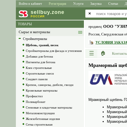
Войти в кабинет
Регистрация
Услуги
Закупка
Статьи
Д
sell
buy
.zone
✕
РОССИЯ
ТОВАРЫ
ООО "УЗН
продавец:
Сырье и материалы
Россия, Свердловская о
Стройматериалы
УСЛОВИЯ ЗАКАЗА
Щебень, гравий, песок
Стройматериалы для фасада и утепления
☰
🏠
Контакт
Добавки для бетона
Пигменты для бетона
Мраморный щеб
Клеи строительные
Строительные смеси
Сэндвич панели
Крепеж, саморезы, дюбели, гвозди
Кровельные материалы
Профнастил
Мраморный щебень Г
Поликарбонат
Мраморный
Стеновые и кладочные материалы
Мраморный 
Металлоконструкции
Мраморный
Железобетонные изделия
Мраморный
Сетка строительная