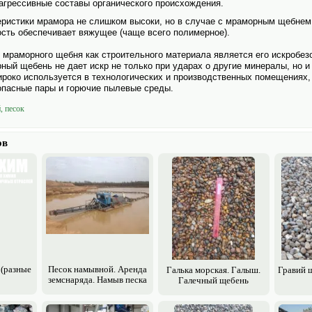
агрессивные составы органического происхождения.
ристики мрамора не слишком высоки, но в случае с мраморным щебнем 
ость обеспечивает вяжущее (чаще всего полимерное).
мраморного щебня как строительного материала является его искробезо
ый щебень не дает искр не только при ударах о другие минералы, но и
роко исполь­зуется в технологических и производственных помещениях,
опасные пары и горючие пылевые среды.
, песок
ов
 (разные
Песок намывной. Аренда
Галька морская. Галыш.
Гравий 
земснаряда. Намыв песка
Галечный щебень