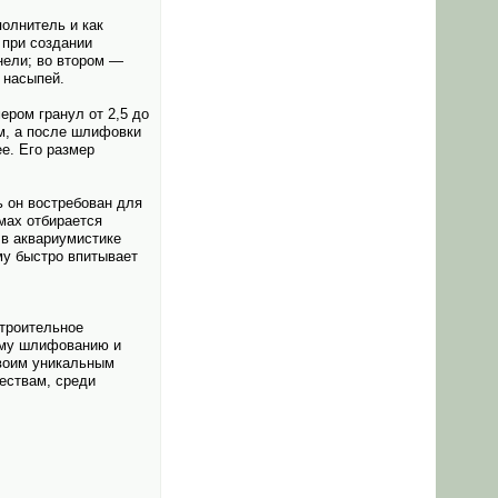
полнитель и как
 при создании
нели; во втором —
 насыпей.
ром гранул от 2,5 до
м, а после шлифовки
е. Его размер
ь он востребован для
мах отбирается
 в аквариумистике
ому быстро впитывает
строительное
ному шлифованию и
своим уникальным
ествам, среди