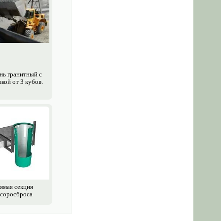
ь гранитный с
кой от 3 кубов.
ямая секция
соросброса