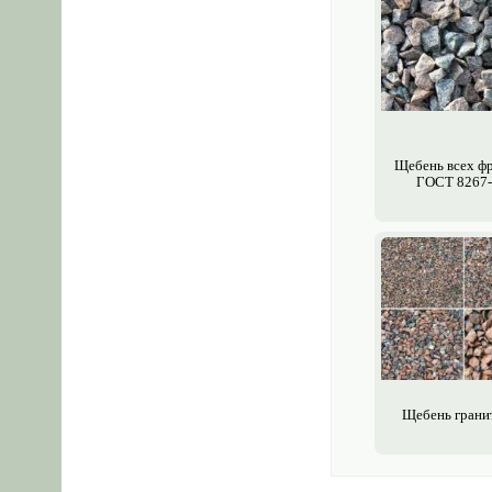
Щебень всех ф
ГОСТ 8267
Щебень грани