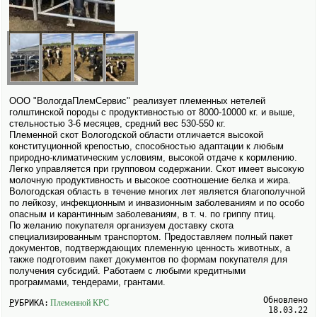
ООО "ВологдаПлемСервис" реализует племенных нетелей
голштинской породы с продуктивностью от 8000-10000 кг. и выше,
стельностью 3-6 месяцев, средний вес 530-550 кг.
Племенной скот Вологодской области отличается высокой
конституционной крепостью, способностью адаптации к любым
природно-климатическим условиям, высокой отдаче к кормлению.
Легко управляется при групповом содержании. Скот имеет высокую
молочную продуктивность и высокое соотношение белка и жира.
Вологодская область в течение многих лет является благополучной
по лейкозу, инфекционным и инвазионным заболеваниям и по особо
опасным и карантинным заболеваниям, в т. ч. по гриппу птиц.
По желанию покупателя организуем доставку скота
специализированным транспортом. Предоставляем полный пакет
документов, подтверждающих племенную ценность животных, а
также подготовим пакет документов по формам покупателя для
получения субсидий. Работаем с любыми кредитными
программами, тендерами, грантами.
Обновлено
РУБРИКА:
Племенной КРС
18.03.22