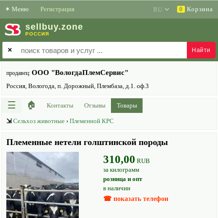
✶
Меню
Регистрация
Корзина
0
sell
buy
.zone
РОССИЯ
✕
ООО "ВологдаПлемСервис"
продавец:
Россия, Вологода, п. Дорожный, Плембаза, д.1. оф.3
☰
🏠
Контакты
Отзывы
Товары
⇲
Сельхоз животные
›
Племенной КРС
Племенные нетели голштинской породы
310,00
RUB
за килограмм
розница и опт
в наличии
☎ показать телефон