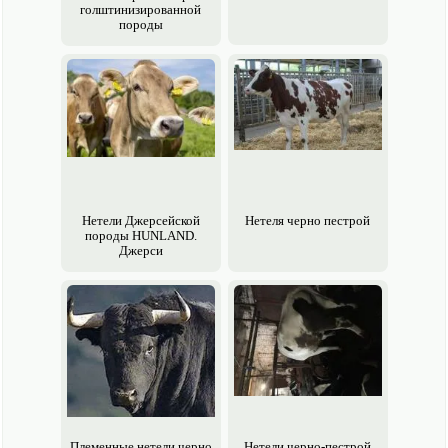
голштинизированной
породы
Нетели Джерсейской
Нетеля черно пестрой
породы HUNLAND.
Джерси
Племенные нетели черно
Нетели черно-пестрой