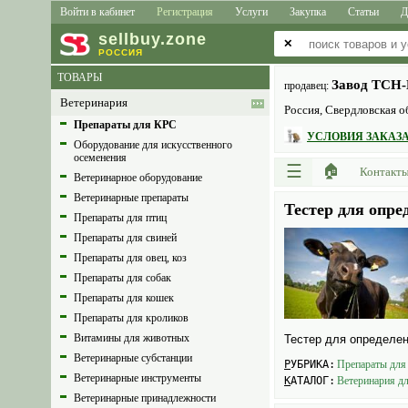
Войти в кабинет
Регистрация
Услуги
Закупка
Статьи
Д
sell
buy
.zone
✕
РОССИЯ
ТОВАРЫ
Завод ТСН-
продавец:
Ветеринария
Россия, Свердловская об
Препараты для КРС
УСЛОВИЯ ЗАКАЗА
Оборудование для искусственного
осеменения
☰
🏠
Контакт
Ветеринарное оборудование
Ветеринарные препараты
Тестер для опр
Препараты для птиц
Препараты для свиней
Препараты для овец, коз
Препараты для собак
Препараты для кошек
Препараты для кроликов
Витамины для животных
Тестер для определе
Ветеринарные субстанции
РУБРИКА:
Препараты для
Ветеринарные инструменты
КАТАЛОГ:
Ветеринария д
Ветеринарные принадлежности