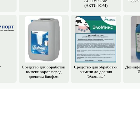
перек
ACTIVFOAM
(АКТИФОМ)
т
Средство для обработки
Средство для обработки
Дезинфе
вымени коров перед
вымени до доения
И
доением Биофом
"Эломикс"