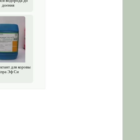
иси водорода до
доения
ктант для коровы
пра Эф Си