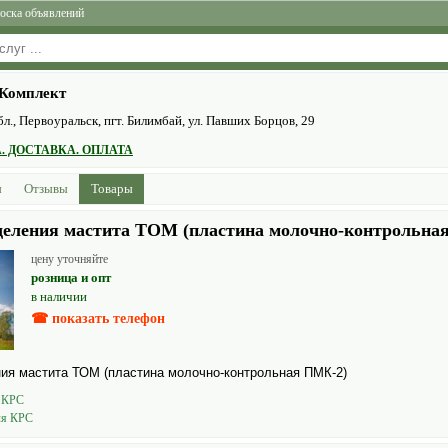
оска объявлений
Комплект
л., Первоуральск, пгт. Билимбай, ул. Павших Борцов, 29
. ДОСТАВКА. ОПЛАТА
ы
Отзывы
Товары
еделения мастита ТОМ (пластина молочно-контрольна
цену уточняйте
розница и опт
в наличии
☎ показать телефон
ния мастита ТОМ (пластина молочно-контрольная ПМК-2)
 КРС
ля КРС