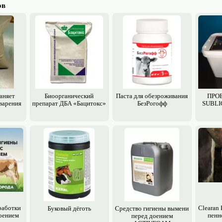
ов
аняет
Биоорганический
Паста для обезроживания
ПРОБ
варения
препарат ДБА «Бацитокс»
БезРогофф
SUBLI
работки
Clearan
Буковый дёготь
Средство гигиены вымени
оением
пенн
перед доением