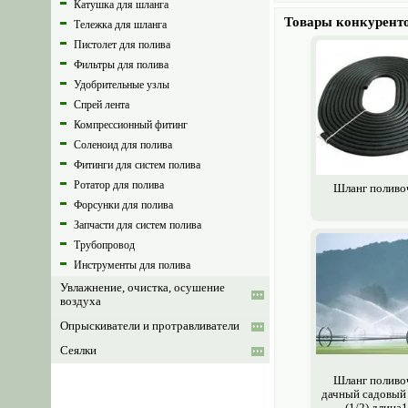
Катушка для шланга
Товары конкурент
Тележка для шланга
Пистолет для полива
Фильтры для полива
Удобрительные узлы
Спрей лента
Компрессионный фитинг
Соленоид для полива
Фитинги для систем полива
Ротатор для полива
Шланг поливо
Форсунки для полива
Запчасти для систем полива
Трубопровод
Инструменты для полива
Увлажнение, очистка, осушение
воздуха
Опрыскиватели и протравливатели
Сеялки
Шланг поливо
дачный садовый
(1/2) длина