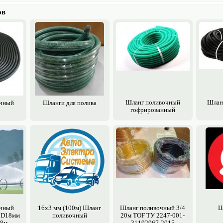
ов
Шланг поливочный
Шлан
чный
Шланги для полива
гофрированный
чный
16х3 мм (100м) Шланг
Шланг поливочный 3/4
Ш
 D18мм
поливочный
20м TOF ТУ 2247-001-
18м
31192967-2015