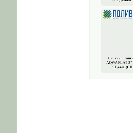
Гибкий шланг 
AQWA FLAT 2" 2
91,44м. (С