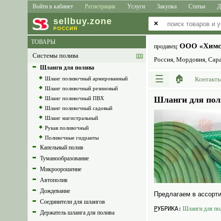
Войти в кабинет
Регистрация
Услуги
Закупка
Статьи
Д
sell
buy
.zone
✕
РОССИЯ
ТОВАРЫ
ООO «Химс
продавец:
Системы полива
Россия, Мордовия, Саран
Шланги для полива
☰
🏠
Шланг поливочный армированный
Контакт
Шланг поливочный резиновый
Шланги для пол
Шланг поливочный ПВХ
Шланг поливочный садовый
Шланг магистральный
Рукав поливочный
Поливочные гидранты
Капельный полив
Туманообразование
Микроорошение
Автополив
Дождевание
Предлагаем в ассорти
Соединители для шлангов
РУБРИКА:
Шланги для по
Держатель шланга для полива