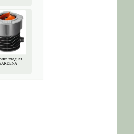
онка входная
GARDENA