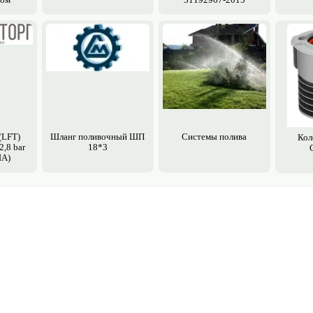
(LFT)
Шланг поливочный ШП
Системы полива
Кол
,8 bar
18*3
ША)