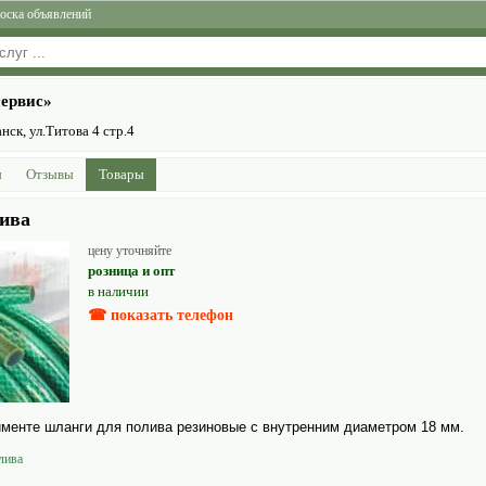
оска объявлений
ервис»
ск, ул.Титова 4 стр.4
ы
Отзывы
Товары
ива
цену уточняйте
розница и опт
в наличии
☎ показать телефон
менте шланги для полива резиновые с внутренним диаметром 18 мм.
лива