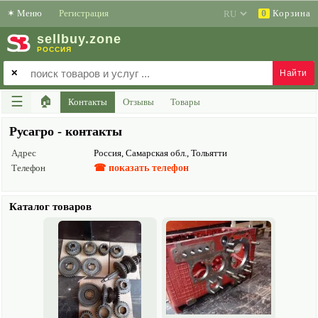
✶
Меню
Регистрация
Корзина
0
sell
buy
.zone
РОССИЯ
✕
☰
🏠
Контакты
Отзывы
Товары
Русагро - контакты
Адрес
Россия, Самарская обл., Тольятти
Телефон
☎ показать телефон
Каталог товаров