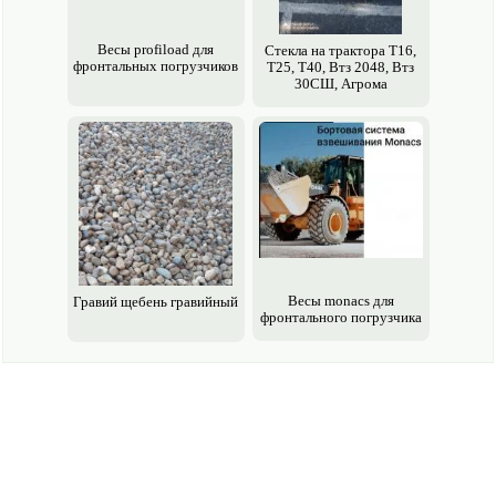
Весы profiload для
Стекла на трактора Т16,
фронтальных погрузчиков
Т25, Т40, Втз 2048, Втз
30СШ, Агрома
Весы monacs для
Гравий щебень гравийный
фронтального погрузчика