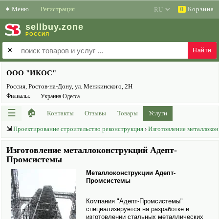
✶
Меню
Регистрация
Корзина
0
sell
buy
.zone
РОССИЯ
✕
ООО "ИКОС"
Россия, Ростов-на-Дону, ул. Менжинского, 2Н
Филиалы:
Украина Одесса
☰
🏠
Контакты
Отзывы
Товары
Услуги
⇲
Проектирование строительство реконструкция
›
Изготовление металлоко
Изготовление металлоконструкций Aдепт-
Промсистемы
Металлоконструкции Aдепт-
Промсистемы
Компания "Адепт-Промсистемы"
специализируется на разработке и
изготовлении стальных металлических