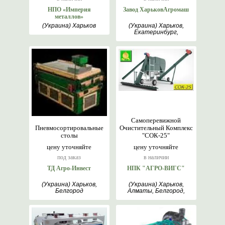
НПО «Империя
Завод ХарьковАгромаш
металлов»
(Украина) Харьков
(Украина) Харьков,
Екатеринбург,
Римантас, Белгород
Самоперевижной
Пневмосортировальные
Очистительный Комплекс
столы
"СОК-25"
цену уточняйте
цену уточняйте
под заказ
в наличии
ТД Агро-Инвест
НПК "АГРО-ВИГС"
(Украина) Харьков,
(Украина) Харьков,
Белгород
Алматы, Белгород,
Киев