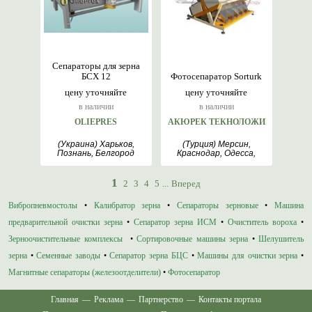
Сепараторы для зерна
БСХ 12
Фотосепаратор Sorturk
цену уточняйте
цену уточняйте
в наличии
в наличии
OLIEPRES
АКЮРЕК ТЕКНОЛОЖИ
(Украина) Харьков,
(Турция) Мерсин,
Познань, Белгород
Краснодар, Одесса,
Анкара
1
2
3
4
5
...
Вперед
Вибропневмостолы
•
Калибратор зерна
•
Сепараторы зерновые
•
Машина
предварительной очистки зерна
•
Сепаратор зерна ИСМ
•
Очиститель вороха
•
Зерноочистительные комплексы
•
Сортировочные машины зерна
•
Шелушитель
зерна
•
Семенные заводы
•
Сепаратор зерна БЦС
•
Машины для очистки зерна
•
Магнитные сепараторы (железоотделители)
•
Фотосепаратор
Главная
—
Реклама
—
Партнерство
—
Контакты портала