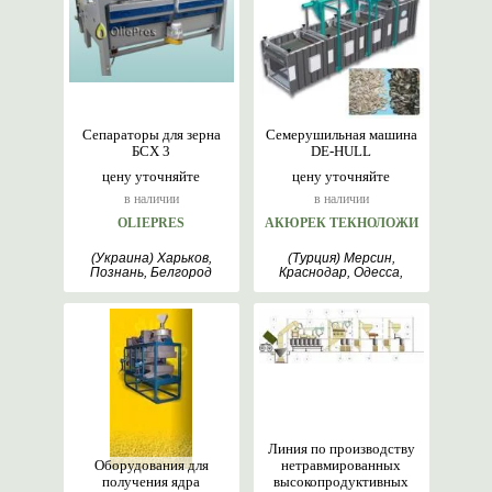
Сепараторы для зерна
Семерушильная машина
БСХ 3
DE-HULL
цену уточняйте
цену уточняйте
в наличии
в наличии
OLIEPRES
АКЮРЕК ТЕКНОЛОЖИ
(Украина) Харьков,
(Турция) Мерсин,
Познань, Белгород
Краснодар, Одесса,
Анкара
Линия по производству
Оборудования для
нетравмированных
получения ядра
высокопродуктивных