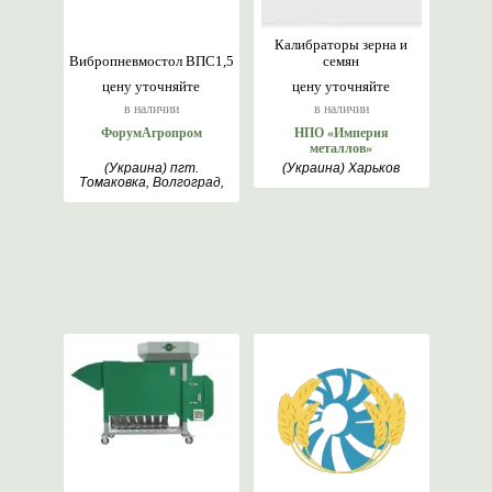
Калибраторы зерна и
Вибропневмостол ВПС1,5
семян
цену уточняйте
цену уточняйте
в наличии
в наличии
ФорумАгропром
НПО «Империя
металлов»
(Украина) пгт.
(Украина) Харьков
Томаковка, Волгоград,
гр. Велико Търново,
Днепр