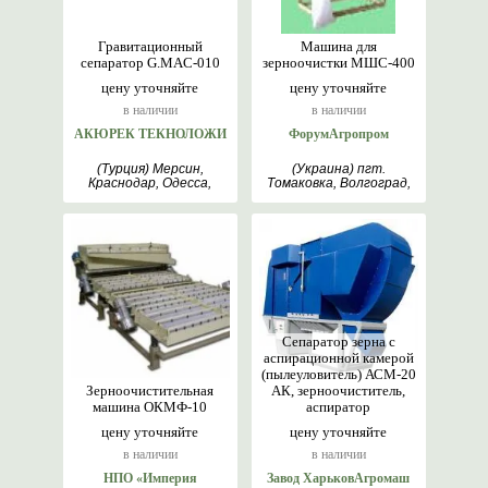
Гравитационный
Машина для
сепаратор G.MAC-010
зерноочистки МШС-400
цену уточняйте
цену уточняйте
в наличии
в наличии
АКЮРЕК ТЕКНОЛОЖИ
ФорумАгропром
(Турция) Мерсин,
(Украина) пгт.
Краснодар, Одесса,
Томаковка, Волгоград,
Анкара
гр. Велико Търново,
Днепр
Сепаратор зерна с
аспирационной камерой
(пылеуловитель) АСМ-20
Зерноочистительная
АК, зерноочиститель,
машина ОКМФ-10
аспиратор
цену уточняйте
цену уточняйте
в наличии
в наличии
НПО «Империя
Завод ХарьковАгромаш