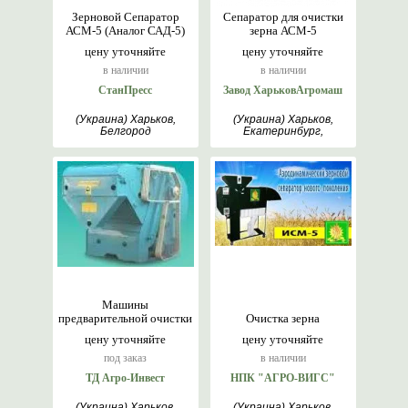
Зерновой Сепаратор
Сепаратор для очистки
АСМ-5 (Аналог САД-5)
зерна АСМ-5
цену уточняйте
цену уточняйте
в наличии
в наличии
СтанПресс
Завод ХарьковАгромаш
(Украина) Харьков,
(Украина) Харьков,
Белгород
Екатеринбург,
Римантас, Белгород
Машины
предварительной очистки
Очистка зерна
цену уточняйте
цену уточняйте
под заказ
в наличии
ТД Агро-Инвест
НПК "АГРО-ВИГС"
(Украина) Харьков,
(Украина) Харьков,