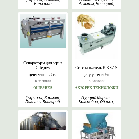
Белгород
Алматы, Белгород,
Киев
Сепараторы для зерна
Oliepres
Остеоломатель K,KRAN
цену уточняйте
цену уточняйте
в наличии
в наличии
OLIEPRES
АКЮРЕК ТЕКНОЛОЖИ
(Украина) Харьков,
(Турция) Мерсин,
Познань, Белгород
Краснодар, Одесса,
Анкара