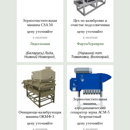
Зерноочистительная
Цех по калибровке и
машина CSA 50
очистке подсолнечника
цену уточняйте
цену уточняйте
в наличии
в наличии
Лидсельмаш
ФорумАгропром
(Беларусь) Лида,
(Украина) пгт.
Нижний Новгород,
Томаковка, Волгоград,
Москва, Гродно
гр. Велико Търново,
Днепр
Зерноочистительная
машина,
аэродинамический
Очищающе-калибрующая
сепаратор зерна АСМ-5
машина ОКМФ-3
безрешетный
цену уточняйте
цену уточняйте
в наличии
в наличии