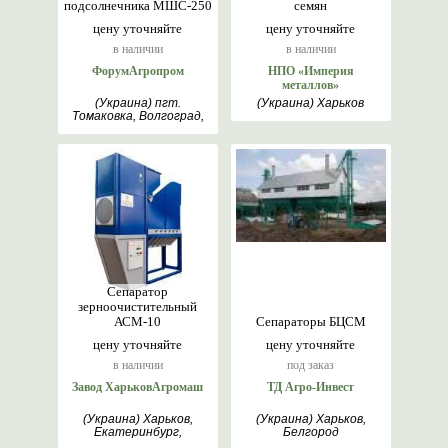
подсолнечника МШС-250
семян
цену уточняйте
цену уточняйте
в наличии
в наличии
ФорумАгропром
НПО «Империя
металлов»
(Украина) пгт.
(Украина) Харьков
Томаковка, Волгоград,
гр. Велико Търново,
Днепр
Сепаратор
зерноочистительный
АСМ-10
Сепараторы БЦСМ
цену уточняйте
цену уточняйте
в наличии
под заказ
Завод ХарьковАгромаш
ТД Агро-Инвест
(Украина) Харьков,
(Украина) Харьков,
Екатеринбург,
Белгород
Римантас, Белгород