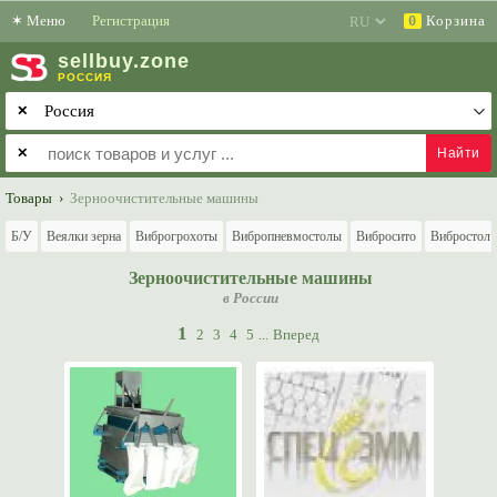
✶
Меню
Регистрация
Корзина
0
sell
buy
.zone
РОССИЯ
✕
✕
Товары
›
Зерноочистительные машины
Б/У
Веялки зерна
Виброгрохоты
Вибропневмостолы
Вибросито
Вибростол
Зерноочистительные машины
в России
1
2
3
4
5
...
Вперед