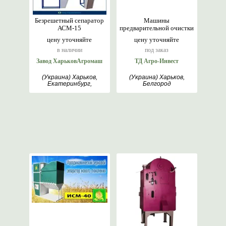
Безрешетный сепаратор
Машины
АСМ-15
предварительной очистки
цену уточняйте
цену уточняйте
в наличии
под заказ
Завод ХарьковАгромаш
ТД Агро-Инвест
(Украина) Харьков,
(Украина) Харьков,
Екатеринбург,
Белгород
Римантас, Белгород