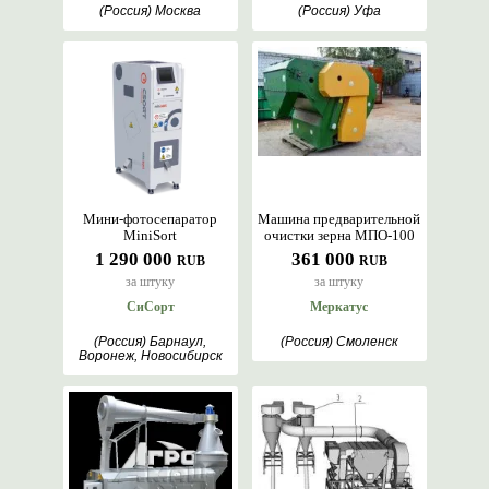
(Россия) Москва
(Россия) Уфа
Мини-фотосепаратор
Машина предварительной
MiniSort
очистки зерна МПО-100
1 290 000
361 000
RUB
RUB
за штуку
за штуку
СиСорт
Меркатус
(Россия) Барнаул,
(Россия) Смоленск
Воронеж, Новосибирск