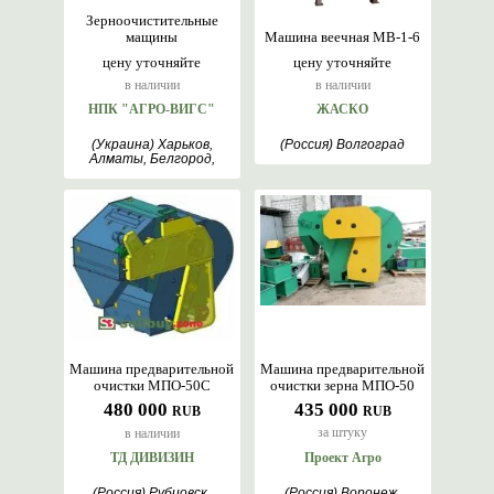
Зерноочистительные
мащины
Машина веечная МВ-1-6
цену уточняйте
цену уточняйте
в наличии
в наличии
НПК "АГРО-ВИГС"
ЖАСКО
(Украина) Харьков,
(Россия) Волгоград
Алматы, Белгород,
Киев
Машина предварительной
Машина предварительной
очистки МПО-50С
очистки зерна МПО-50
480 000
435 000
RUB
RUB
за штуку
в наличии
ТД ДИВИЗИН
Проект Агро
(Россия) Рубцовск,
(Россия) Воронеж,