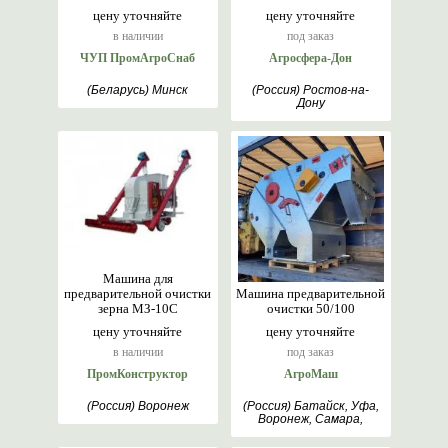
цену уточняйте
цену уточняйте
в наличии
под заказ
ЧУП ПромАгроСнаб
Агросфера-Дон
(Беларусь) Минск
(Россия) Ростов-на-
Дону
Машина для
предварительной очистки
Машина предварительной
зерна МЗ-10С
очистки 50/100
цену уточняйте
цену уточняйте
в наличии
под заказ
ПромКонструктор
АгроМаш
(Россия) Воронеж
(Россия) Батайск, Уфа,
Воронеж, Самара,
Ростов-на-Дону