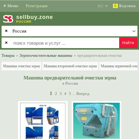
✶
Меню
Регистрация
Корзина
0
sell
buy
.zone
РОССИЯ
✕
✕
Товары
›
Зерноочистительные машины
›
предварительная очистка
Машины очистки зерна
Машина вторичной очистки зерна
Машина первичной очис
Машина предварительной очистки зерна
в России
1
2
3
4
5
...
Вперед