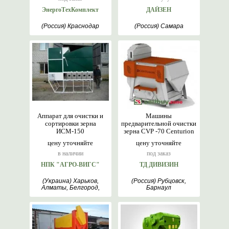
ЭнергоТехКомплект
ДАЙЗЕН
(Россия) Краснодар
(Россия) Самара
Аппарат для очистки и
Машины
сортировки зерна
предварительной очистки
ИСМ-150
зерна CVP -70 Centurion
цену уточняйте
цену уточняйте
в наличии
под заказ
НПК "АГРО-ВИГС"
ТД ДИВИЗИН
(Украина) Харьков,
(Россия) Рубцовск,
Алматы, Белгород,
Барнаул
Киев