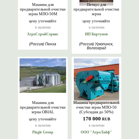
Машина для
Петкус для
предварительной очистки
предварительной очистки
зерна МПО-50М
зерна
цену уточняйте
цену уточняйте
в наличии
в наличии
АгроСтройСервис
ИП Кортунов
(Россия) Пенза
(Россия) Урюпинск,
Волгоград
Машина для
Машина предварительной
предварительной очистки
очистки зерна МПО-50
зерна OBIAL
(Субсидия до 50%)
170 000
цену уточняйте
RUB
в наличии
в наличии
Pingle Group
ООО "АгроЛайф"