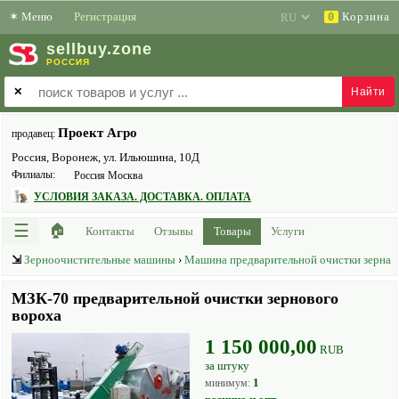
✶
Меню
Регистрация
Корзина
0
sell
buy
.zone
РОССИЯ
✕
Проект Агро
продавец:
Россия, Воронеж, ул. Ильюшина, 10Д
Филиалы:
Россия Москва
УСЛОВИЯ ЗАКАЗА. ДОСТАВКА. ОПЛАТА
☰
🏠
Контакты
Отзывы
Товары
Услуги
⇲
Зерноочистительные машины
›
Машина предварительной очистки зерна
МЗК-70 предварительной очистки зернового
вороха
1 150 000,00
RUB
за штуку
1
минимум: