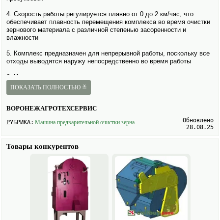
4. Скорость работы регулируется плавно от 0 до 2 км/час, что
обеспечивает плавность перемещения комплекса во время очистки
зерно­вого материала с различной степенью засоренности и
влажности
5. Комплекс предназна­чен для непрерывной работы, поскольку все
отходы выводятся наружу непосредственно во время работы
6. Исполь­зуется одинаково хорошо на открытых площадках и в
условиях закрытых складов. Забирает материал с твердых
ПОКАЗАТЬ ПОЛНОСТЬЮ ≚
поверхностей, таких как бетон, асфальт, плиточный материал
7. Отличается мобильностью и сравнительно небольшими
ВОРОНЕЖАГРОТЕХСЕРВИС
габаритами, оснащается доступной и понятной инструкцией
Обновлено
РУБРИКА:
Машина предварительной очистки зерна
28.08.25
8. Является прекрасной альтернативой стационарным линиям
очистки, доступен по цене, удобен и долговечен в эксплуатации
Товары конкурентов
Модели: МЗК-70, МЗК-100