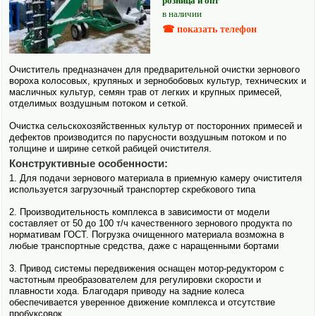
розница и опт
в наличии
☎ показать телефон
Очиститель предназна­чен для предварительной очистки зерно­вого
вороха колосовых, крупяных и зерно­бобовых культур, технических и
масличных культур, семян трав от легких и крупных примесей,
отделимых воздушным потоком и сеткой.
Очистка сельско­хозяйственных культур от посторонних примесей и
дефектов производится по парусности воздушным потоком и по
толщине и ширине сеткой рабицей очистителя.
Конструктивные особенности:
1. Для подачи зерно­вого материала в приемную камеру очистителя
исполь­зуется загрузо­чный транспортер скребкового типа
2. Производительность комплекса в зависимости от модели
составляет от 50 до 100 т/ч качественного зерно­вого продукта по
нормативам ГОСТ. Погрузка очищенного материала возможна в
любые транспортные средства, даже с наращенными бортами
3. Привод системы передвижения оснащен мотор-редуктором с
частотным преобразователем для регулировки скорости и
плавности хода. Благодаря приводу на задние колеса
обеспечивается уверенное движение комплекса и отсутствие
пробуксовок