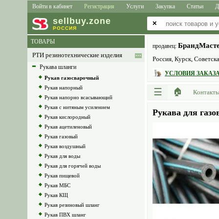
Войти в кабинет
Регистрация
Услуги
Закупка
Статьи
Д
sell
buy
.zone
✕
РОССИЯ
ТОВАРЫ
БрандМаст
продавец:
РТИ резинотехнические изделия
Россия, Курск, Советска
Рукава шланги
УСЛОВИЯ ЗАКАЗА
Рукав газосварочный
Рукав напорный
☰
🏠
Контакт
Рукав напорно всасывающий
Рукав с нитяным усилением
Рукава для газо
Рукав кислородный
Рукав ацетиленовый
Рукав газовый
Рукав воздушный
Рукав для воды
Рукав для горячей воды
Рукав пищевой
Рукав МБС
Рукав КЩ
Рукав резиновый шланг
Рукав ПВХ шланг