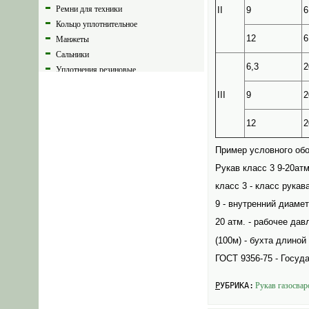
Ремни для техники
II
9
6
Кольцо уплотнительное
12
6
Манжеты
Сальники
6,3
2
Уплотнения резиновые
Прокладки уплотняющие
III
9
2
Втулки резиновые
Шнур резиновый
12
2
Резина техническая
Техпластина
Пример условного обо
Резиновые ковры
Рукав класс 3 9-20ат
Плиты резиновые
класс 3 - класс рукав
Пластина резиновая
9 - внутренний диамет
Резиновая крошка
Шинки резиновые
20 атм. - рабочее дав
Ковер диэлектрический
(100м) - бухта длиной 
Полотно мембранное
ГОСТ 9356-75 - Госуд
Брызговики
Грибки для шин
РУБРИКА:
Рукав газосва
Рукав высокого давления