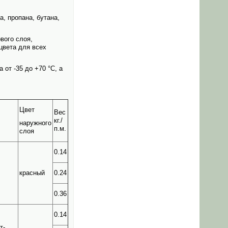
, пропана, бутана,
вого слоя,
цвета для всех
от -35 до +70 °C, а
Цвет
Вес
кг./
наружного
п.м.
слоя
0.14
красный
0.24
0.36
0.14
т-