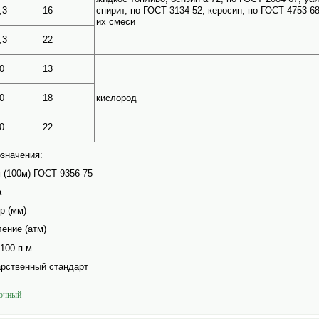
,3
16
спирит, по ГОСТ 3134-52; керосин, по ГОСТ 4753-6
их смеси
,3
22
0
13
0
18
кислород
0
22
значения:
м (100м) ГОСТ 9356-75
а
р (мм)
ление (атм)
100 п.м.
арственный стандарт
рочный