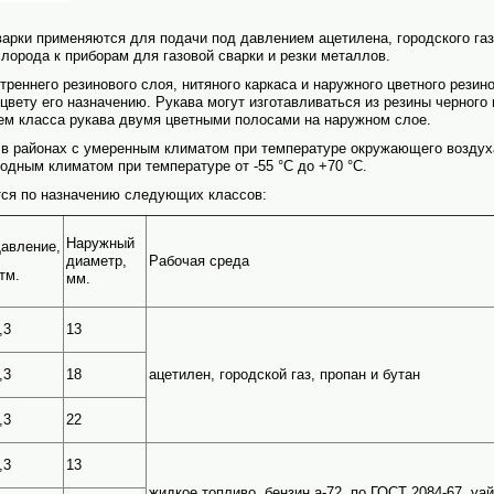
варки применяются для подачи под давлением ацетилена, городского газа
слорода к приборам для газовой сварки и резки металлов.
треннего резинового слоя, нитяного каркаса и наружного цветного резино
цвету его назначению. Рукава могут изготавливаться из резины черного 
ем класса рукава двумя цветными полосами на наружном слое.
 в районах с умеренным климатом при температуре окружающего воздуха 
лодным климатом при температуре от -55 °С до +70 °C.
тся по назначению следующих классов:
Наружный
авление,
диаметр,
Рабочая среда
тм.
мм.
,3
13
,3
18
ацетилен, городской газ, пропан и бутан
,3
22
,3
13
жидкое топливо, бензин а-72, по ГОСТ 2084-67, уай