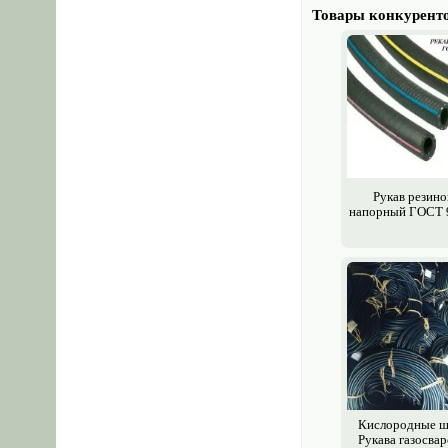
Фитинги для РВД
Товары конкурент
Защита для рукавов
Запчасти для сельхоз техники
Запчасти для авто строй спец
техники
Запчасти для легковых
автомобилей
Каталог запчастей, узлов, агрегатов
Рукав резин
напорный ГОСТ 
Кислородные ш
Рукава газосва