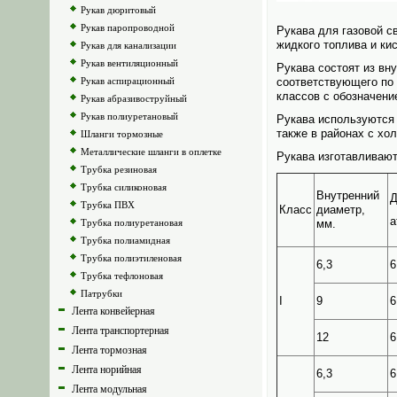
Рукав дюритовый
Рукав паропроводной
Рукава для газовой с
жидкого топлива и ки
Рукав для канализации
Рукав вентиляционный
Рукава состоят из вну
Рукав аспирационный
соответствующего по 
классов с обозначени
Рукав абразивоструйный
Рукав полиуретановый
Рукава исполь­зуются
также в районах с хо
Шланги тормозные
Металлические шланги в оплетке
Рукава изготавливаю
Трубка резиновая
Трубка силиконовая
Внутренний
Д
Трубка ПВХ
Класс
диаметр,
а
Трубка полиуретановая
мм.
Трубка полиамидная
Трубка полиэтиленовая
6,3
6
Трубка тефлоновая
Патрубки
I
9
6
Лента конвейерная
Лента транспортерная
12
6
Лента тормозная
Лента норийная
6,3
6
Лента модульная