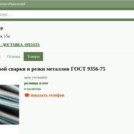
оска объявлений
ер
я, 15а
. ДОСТАВКА. ОПЛАТА
ы
Отзывы
Товары
вой сварки и резки металлов ГОСТ 9356-75
цену уточняйте
розница и опт
в наличии
☎ показать телефон