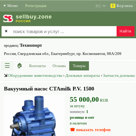
✶
Меню
Регистрация
Корзина
0
sell
buy
.zone
РОССИЯ
✕
Технопорт
продавец:
Россия, Свердловская обл., Екатеринбург, пр. Космонавтов, 98А/209
☰
🏠
Контакты
Отзывы
Товары
⇲
Оборудование животноводства
›
Доильные аппараты
›
Запчасти доильных
Вакуумный насос CTAmilk P.V. 1500
55 000,00
RUB
за штуку
1
минимум:
розница и опт
в наличии
☎ показать телефон