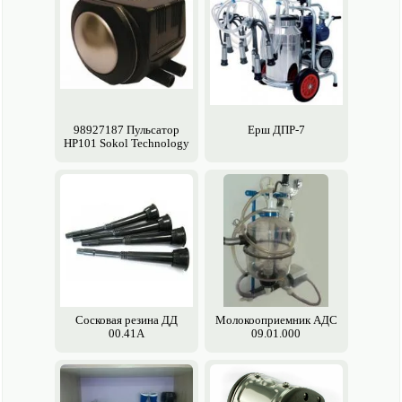
98927187 Пульсатор
Ерш ДПР-7
HP101 Sokol Technology
Сосковая резина ДД
Молокооприемник АДС
00.41А
09.01.000