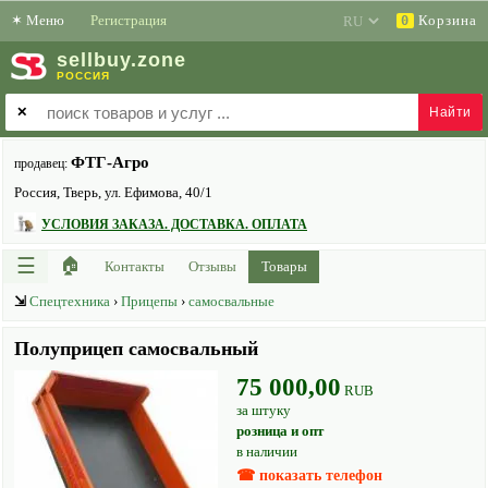
✶
Меню
Регистрация
Корзина
0
sell
buy
.zone
РОССИЯ
✕
ФТГ-Агро
продавец:
Россия, Тверь, ул. Ефимова, 40/1
УСЛОВИЯ ЗАКАЗА. ДОСТАВКА. ОПЛАТА
☰
🏠
Контакты
Отзывы
Товары
⇲
Спецтехника
›
Прицепы
›
самосвальные
Полуприцеп самосвальный
75 000,00
RUB
за штуку
розница и опт
в наличии
☎ показать телефон