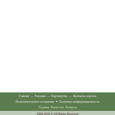
Главная
—
Реклама
—
Партнерство
—
Контакты портала
Пользовательское соглашение
✶
Политика конфиденциальности
Украина
Казахстан
Беларусь
2009-2026 © All Rights Reserved