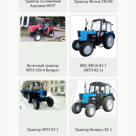
Трактор гусеничный
Трактор Фотон ТЕ240
Агромаш-90ТГ
Механическая, переключаемая без разрыва потока мощности в
пределах каждого диапазона
Муфта сцепления
Сухая однодисковая
Количество диапазонов/передач переднего-заднего хода
4/16 – 2/8
Колесный трактор
BELARUS-82.1
МТЗ-320.4 Беларус
(МТЗ-82.1)
Вал отбора мощности, частота вращения, об/мин
Задний независимый двухскоростной, 540 и 1000
Тяговое усилие, кН (кгс) (nom-max)
40-60 (4000-6000)
Шины (передние/задние колеса)
Трактор МТЗ 82.1
Трактор Беларус 82.1
23,1R26