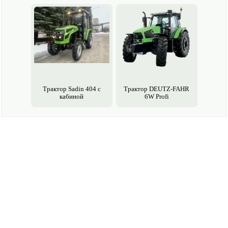
Навесное устройство
Заднее 2-х и 3-х точечное, грузо­подъемность – 5000 кгс
База, мм
2860
Трактор Sadin 404 с
Трактор DEUTZ-FAHR
кабиной
6W Profi
Колея, мм
1860
Габариты, мм: длина/ширина/высота по крыше
6400/2460/3460
Дорожный просвет, мм
450
Масса эксплуатационная, кг