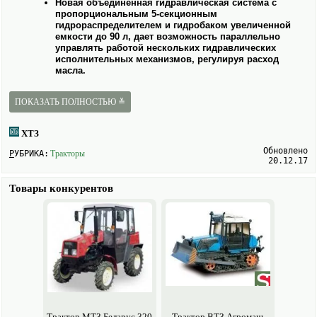
Новая объединенная гидравлическая система с
пропорциональным 5-секционным
гидрораспределителем и гидробаком увеличенной
емкости до 90 л, дает возможность параллельно
управлять работой нескольких гидравлических
исполнительных механизмов, регулируя расход
масла.
ОПЦИИ:
ПОКАЗАТЬ ПОЛНОСТЬЮ ≚
Бульдозерное обору­дование
Комплект для сдваивания колес
Расходомер топлива
ХТЗ
Предпусковой подогреватель двигателя
Обновлено
РУБРИКА:
Тракторы
20.12.17
Преимущества:
Увеличение мощности трактора обеспечивает его
Товары конкурентов
работу с высоко производительными с/х орудиями –
посевными комплексами, скоростными
культиваторами, дискаторами и т.п.
Выбор двигателя по желанию заказчика (ЯМЗ или
ММЗ)
Кабина повышенной комфортности и с улучшенной
обзорностью
Модернизированная КПП
Шины увеличенного размера
Кондиционер
Агрегатирование:
Трактор МТЗ Беларус 320
Трактор ВТЗ Агромаш