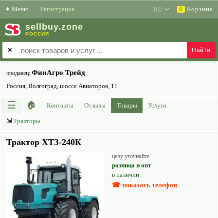
✶
Меню
Регистрация
Корзина
0
sell
buy
.zone
РОССИЯ
✕
ФинАгро Трейд
продавец:
Россия, Волгоград, шоссе Авиаторов, 11
☰
🏠
Контакты
Отзывы
Товары
Услуги
⇲
Тракторы
Трактор ХТЗ-240К
цену уточняйте
розница и опт
в наличии
☎ показать телефон