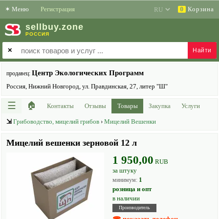
✶
Меню
Регистрация
Корзина
0
sell
buy
.zone
РОССИЯ
✕
Центр Экологических Программ
продавец:
Россия, Нижний Новгород, ул. Правдинская, 27, литер "Ш"
☰
🏠
Контакты
Отзывы
Товары
Закупка
Услуги
⇲
Грибоводство, мицелий грибов
›
Мицелий Вешенки
Мицелий вешенки зерновой 12 л
1 950,00
RUB
за штуку
1
минимум:
розница и опт
в наличии
Производитель