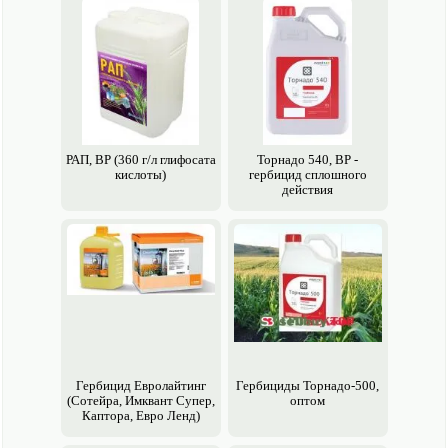
РАП, ВР (360 г/л глифосата
Торнадо 540, ВР -
кислоты)
гербицид сплошного
действия
Гербицид Евролайтинг
Гербициды Торнадо-500,
(Сотейра, Имквант Супер,
оптом
Каптора, Евро Ленд)