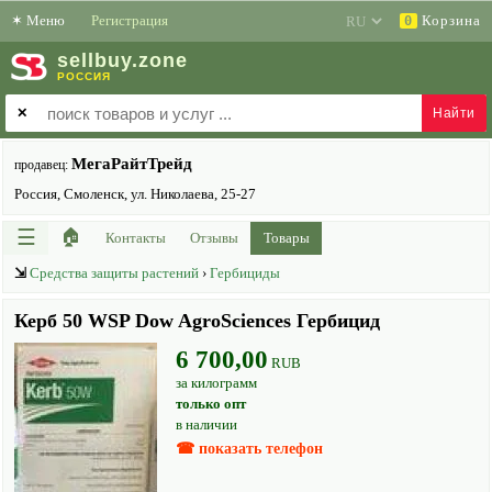
✶
Меню
Регистрация
Корзина
0
sell
buy
.zone
РОССИЯ
✕
МегаРайтТрейд
продавец:
Россия, Смоленск, ул. Николаева, 25-27
☰
🏠
Контакты
Отзывы
Товары
⇲
Средства защиты растений
›
Гербициды
Керб 50 WSP Dow AgroSciences Гербицид
6 700,00
RUB
за килограмм
только опт
в наличии
☎ показать телефон