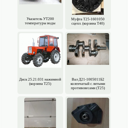
Указатель УТ200
Муфта Т25-1601050
температуры воды
сцепл. (корзина Т40)
Диск 25.21.031 нажимной
Вал Д21-1005011Б2
(корзина Т25)
коленчатый с литыми
противовесами (Т25)