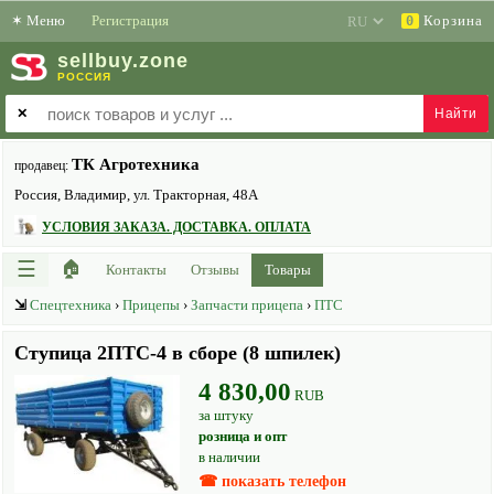
✶
Меню
Регистрация
Корзина
0
sell
buy
.zone
РОССИЯ
✕
ТК Агротехника
продавец:
Россия, Владимир, ул. Тракторная, 48А
УСЛОВИЯ ЗАКАЗА. ДОСТАВКА. ОПЛАТА
☰
🏠
Контакты
Отзывы
Товары
⇲
Спецтехника
›
Прицепы
›
Запчасти прицепа
›
ПТС
Ступица 2ПТС-4 в сборе (8 шпилек)
4 830,00
RUB
за штуку
розница и опт
в наличии
☎ показать телефон