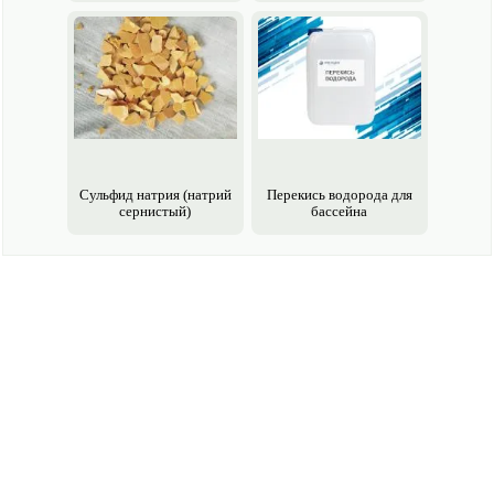
Сульфид натрия (натрий
Перекись водорода для
сернистый)
бассейна