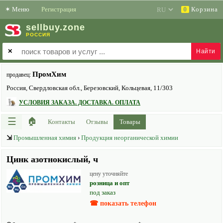
✶
Меню
Регистрация
Корзина
0
sell
buy
.zone
РОССИЯ
✕
ПромХим
продавец:
Россия, Свердловская обл., Березовский, Кольцевая, 11/303
УСЛОВИЯ ЗАКАЗА. ДОСТАВКА. ОПЛАТА
☰
🏠
Контакты
Отзывы
Товары
⇲
Промышленная химия
›
Продукция неорганической химии
Цинк азотнокислый, ч
цену уточняйте
розница и опт
под заказ
☎ показать телефон