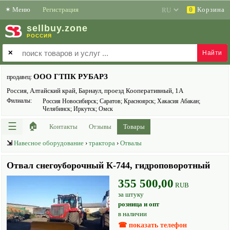
✶
Меню
Регистрация
Корзина
0
sell
buy
.zone
РОССИЯ
✕
ООО ГТПК РУБАРЗ
продавец:
Россия, Алтайский край, Барнаул, проезд Кооперативный, 1А
Филиалы:
Россия Новосибирск; Саратов; Красноярск; Хакасия Абакан;
Челябинск; Иркутск; Омск
☰
🏠
Контакты
Отзывы
Товары
⇲
Навесное оборудование
›
трактора
›
Отвалы
Отвал снегоуборочный К-744, гидроповоротный
355 500,00
RUB
за штуку
розница и опт
в наличии
☎ показать телефон