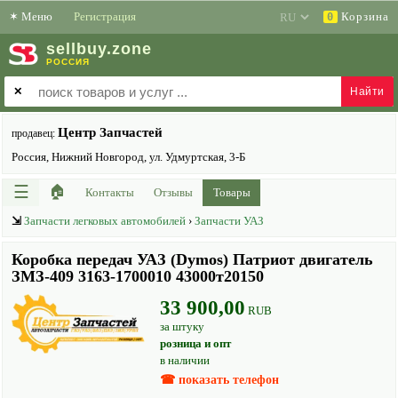
✶
Меню
Регистрация
Корзина
0
sell
buy
.zone
РОССИЯ
✕
Центр Запчастей
продавец:
Россия, Нижний Новгород, ул. Удмуртская, 3-Б
☰
🏠
Контакты
Отзывы
Товары
⇲
Запчасти легковых автомобилей
›
Запчасти УАЗ
Коробка передач УАЗ (Dymos) Патриот двигатель
ЗМЗ-409 3163-1700010 43000т20150
33 900,00
RUB
за штуку
розница и опт
в наличии
☎ показать телефон