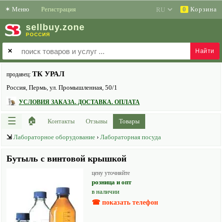
✶
Меню
Регистрация
Корзина
0
sell
buy
.zone
РОССИЯ
✕
ТК УРАЛ
продавец:
Россия, Пермь, ул. Промышленная, 50/1
УСЛОВИЯ ЗАКАЗА. ДОСТАВКА. ОПЛАТА
☰
🏠
Контакты
Отзывы
Товары
⇲
Лабораторное оборудование
›
Лабораторная посуда
Бутыль с винтовой крышкой
цену уточняйте
розница и опт
в наличии
☎ показать телефон