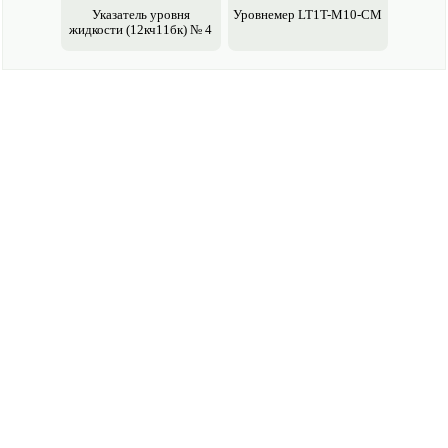
Указатель уровня
Уровнемер LT1T-M10-CM
жидкости (12кч11бк) № 4