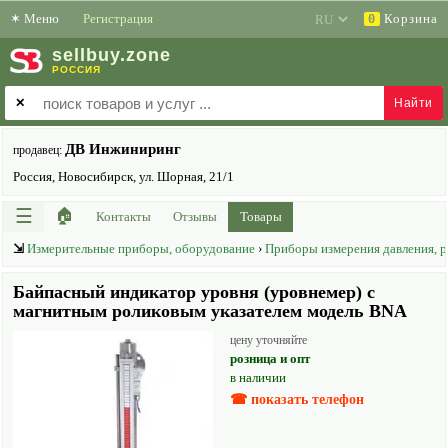
✶
Меню
Регистрация
Корзина
0
sell
buy
.zone
РОССИЯ
✕
ДВ Инжиниринг
продавец:
Россия, Новосибирск, ул. Шорная, 21/1
☰
🏠
Контакты
Отзывы
Товары
⇲
Измерительные приборы, оборудование
›
Приборы измерения давления, 
Байпасный индикатор уровня (уровнемер) с
магнитным роликовым указателем модель BNA
цену уточняйте
розница и опт
в наличии
☎ показать телефон