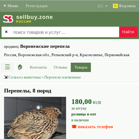
✶
Меню
Регистрация
Корзина
0
sell
buy
.zone
РОССИЯ
✕
Воронежские перепела
продавец:
Россия, Воронежская обл., Репьевский р-н, Краснолипье, Первомайская
☰
🏠
Контакты
Отзывы
Товары
⇲
Сельхоз животные
›
Перепела племенные
Перепелы, 8 пород
180,00
RUB
за штуку
розница и опт
в наличии
☎ показать телефон