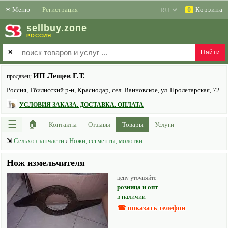
✶
Меню
Регистрация
Корзина
0
sell
buy
.zone
РОССИЯ
✕
ИП Лещев Г.Т.
продавец:
Россия, Тбилисский р-н, Краснодар, сел. Ванновское, ул. Пролетарская, 72
УСЛОВИЯ ЗАКАЗА. ДОСТАВКА. ОПЛАТА
☰
🏠
Контакты
Отзывы
Товары
Услуги
⇲
Сельхоз запчасти
›
Ножи, сегменты, молотки
Нож измельчителя
цену уточняйте
розница и опт
в наличии
☎ показать телефон