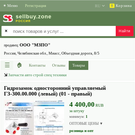
✶
Меню
Регистрация
Корзина
0
sell
buy
.zone
РОССИЯ
✕
ООО "МЗПО"
продавец:
Россия, Челябинская обл., Миасс, Объездная дорога, 8/5
☰
🏠
Контакты
Отзывы
Товары
⇲
Запчасти авто строй спец техники
Гидрозамок односторонний управляемый
ГЗ-300.00.000 (левый) (01 - правый)
4 400,00
RUB
за штуку
1
минимум:
ОПТОВЫЕ ЦЕНЫ ▼
розница и опт