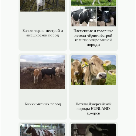
Бычки черно-пестрой и
Племенные и товарные
айрширской пород
нетели чёрно-пёстрой
голштинизированной
породы
Бычки мясных пород
Нетели Джерсейской
породы HUNLAND.
Джерси