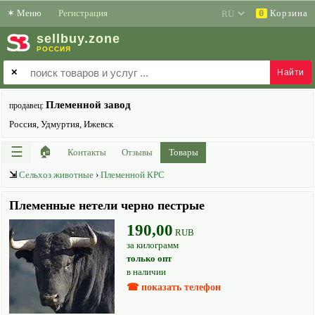
✶
Меню
Регистрация
Корзина
0
sell
buy
.zone
РОССИЯ
✕
Племенной завод
продавец:
Россия, Удмуртия, Ижевск
☰
🏠
Контакты
Отзывы
Товары
⇲
Сельхоз животные
›
Племенной КРС
Племенные нетели черно пестрые
190,00
RUB
за килограмм
только опт
в наличии
☎ показать телефон