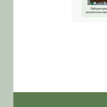
Лаборатор
пенобетоносме