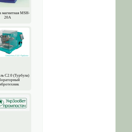
 магнитная MSH-
20A
ль С2.0 (Турбула)
бораторный
ибротехник