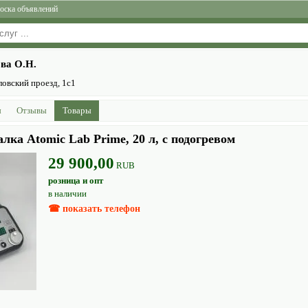
оска объявлений
ва О.Н.
овский проезд, 1с1
ы
Отзывы
Товары
ка Atomic Lab Prime, 20 л, с подогревом
29 900,00
RUB
розница и опт
в наличии
☎ показать телефон