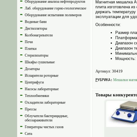
Оборудование анализа нефтепродуктов
Магнитная мешалка At
плита изготовлена из
Лаб. оборудование горно-геологическое
держать температуру 
Оборудование испытания полимеров
эксплуатации для удо
Водяные бани
Особенности:
Дистилляторы
Размер пл
Колбонагреватели
Платформа 
Печи
Диапазон с
Диапазон т
Плитки
Минимальн
Стерилизаторы
Мощность: 
Шкафы сушильные
Дозаторы
Артикул:
30419
Испарители роторные
РУБРИКА:
Мешалки магни
Центрифуги
Насосы лабораторные
Товары конкурент
Теплообменики
Охладители лабораторные
Прессы
Облучатели бактерицидные,
обеззараживатели
Генераторы чистых газов
Сита