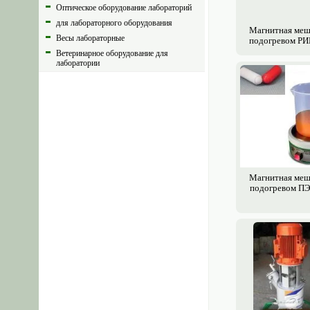
Оптическое оборудование лабораторий
для лабораторного оборудования
Магнитная меш
Весы лабораторные
подогревом РИ
Ветеринарное оборудование для
лаборатории
GPS навигация, радио-электронные
системы и приборы
Весы
Измерительные приборы,
оборудование
Магнитная меш
подогревом ПЭ