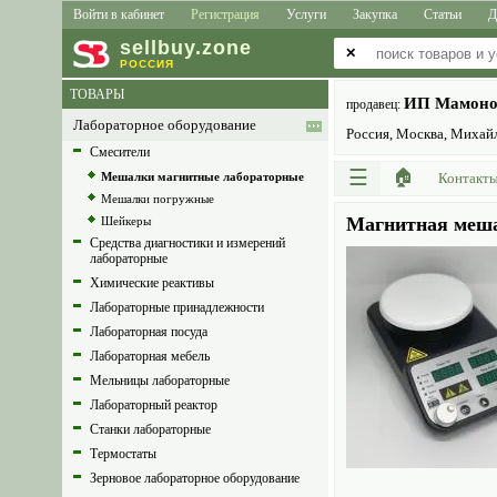
Войти в кабинет
Регистрация
Услуги
Закупка
Статьи
Д
sell
buy
.zone
✕
РОССИЯ
ТОВАРЫ
ИП Мамоно
продавец:
Лабораторное оборудование
Россия, Москва, Михайл
Смесители
☰
🏠
Мешалки магнитные лабораторные
Контакт
Мешалки погружные
Магнитная мешал
Шейкеры
Средства диагностики и измерений
лабораторные
Химические реактивы
Лабораторные принадлежности
Лабораторная посуда
Лабораторная мебель
Мельницы лабораторные
Лабораторный реактор
Станки лабораторные
Термостаты
Зерновое лабораторное оборудование