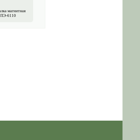
лка магнитная
ПЭ-6110