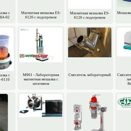
алка с
Магнитная мешалка ES-
Мешалка
Магнитная мешалка ES-
ВА-02
6120 с подогревом
6120 с подогревом
M901 - Лабораторная
Смеситель лабораторный
Смесите
алка с
магнитная мешалка с
ла
-6110
штативом
В