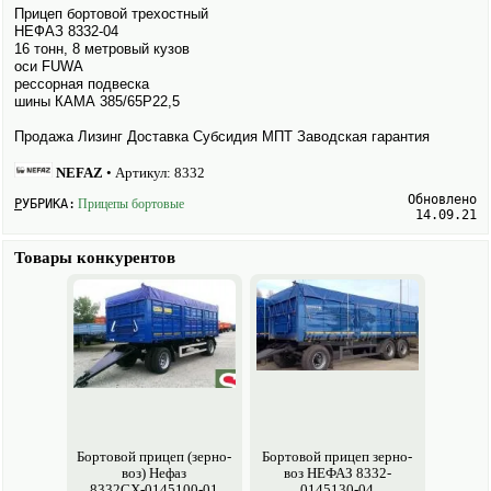
Прицеп бортовой трехостный
НЕФАЗ 8332-04
16 тонн, 8 метровый кузов
оси FUWA
рессорная подвеска
шины КАМА 385/65Р22,5
Продажа Лизинг Доставка Субсидия МПТ Заводская гарантия
NEFAZ
• Артикул:
8332
Обновлено
РУБРИКА:
Прицепы бортовые
14.09.21
Товары конкурентов
Бортовой прицеп (зерно­
Бортовой прицеп зерно­
воз) Нефаз
воз НЕФАЗ 8332-
8332СХ-0145100-01
0145130-04