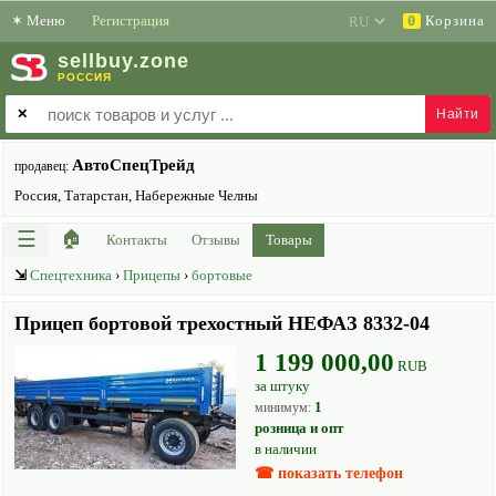
✶
Меню
Регистрация
Корзина
0
sell
buy
.zone
РОССИЯ
✕
АвтоСпецТрейд
продавец:
Россия, Татарстан, Набережные Челны
☰
🏠
Контакты
Отзывы
Товары
⇲
Спецтехника
›
Прицепы
›
бортовые
Прицеп бортовой трехостный НЕФАЗ 8332-04
1 199 000,00
RUB
за штуку
1
минимум:
розница и опт
в наличии
☎ показать телефон