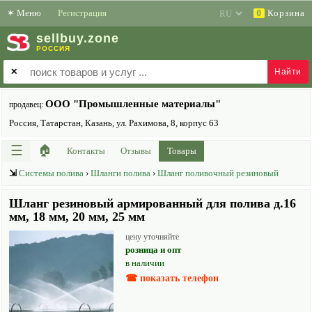
✶
Меню
Регистрация
Корзина
0
sell
buy
.zone
РОССИЯ
✕
ООО "Промышленные материалы"
продавец:
Россия, Татарстан, Казань, ул. Рахимова, 8, корпус 63
☰
🏠
Контакты
Отзывы
Товары
⇲
Системы полива
›
Шланги полива
›
Шланг поливочный резиновый
Шланг резиновый армированный для полива д.16
мм, 18 мм, 20 мм, 25 мм
цену уточняйте
розница и опт
в наличии
☎ показать телефон