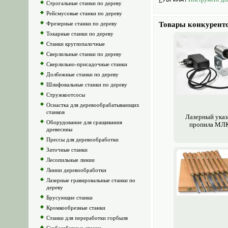
Строгальные станки по дереву
Рейсмусовые станки по дереву
Фрезерные станки по дереву
Товары конкурент
Токарные станки по дереву
Станки круглопалочные
Сверлильные станки по дереву
Сверлильно-присадочные станки
Долбежные станки по дереву
Шлифовальные станки по дереву
Стружкоотсосы
Оснастка для деревообрабатывающих
станков
Лазерный указ
Оборудование для сращивания
пропила МЛ
древесины
Прессы для деревообработки
Заточные станки
Лесопильные линии
Линии деревообработки
Лазерные гравировальные станки по
дереву
Брусующие станки
Кромкообрезные станки
Станки для переработки горбыля