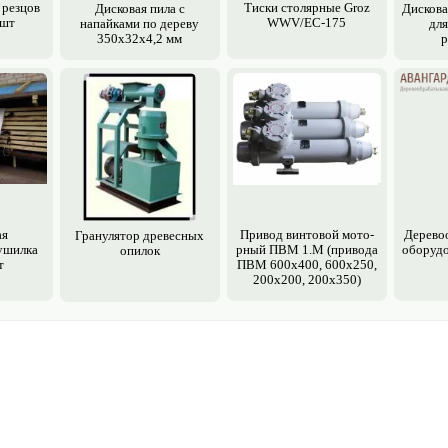
 резцов
Тиски столярные Groz
Дисковая пила с
Дискова
 шт
WWV/EC-175
напайками по дереву
для
350х32х4,2 мм
р
ая
Привод винтовой мото­
Дерево
Гранулятор древесных
ушилка
рный ПВМ 1.М (привода
обору­д
опилок
т
ПВМ 600х400, 600х250,
200х200, 200х350)