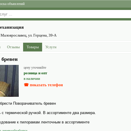
оска объявлений
еханизация
 Малоярославец, ул. Герцена, 39-А
ы
Отзывы
Товары
Услуги
 бревен
цену уточняйте
розница и опт
в наличии
☎ показать телефон
обрести Поворачиватель бревен
 с термической ручкой. В ассортименте два размера.
­дование к пилорамам ленточным в ассортименте
 дерево­обработки