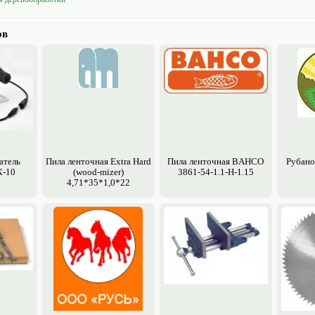
ов
атель
Пила ленточная Extra Hard
Пила ленточная BAHCO
Рубано
К-10
(wood-mizer)
3861-54-1.1-H-1.15
4,71*35*1,0*22